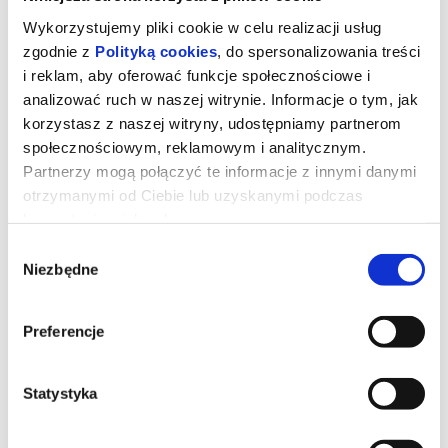
Wykorzystujemy pliki cookie w celu realizacji usług
zgodnie z
Polityką cookies
, do spersonalizowania treści
i reklam, aby oferować funkcje społecznościowe i
analizować ruch w naszej witrynie. Informacje o tym, jak
korzystasz z naszej witryny, udostępniamy partnerom
społecznościowym, reklamowym i analitycznym.
Partnerzy mogą połączyć te informacje z innymi danymi
otrzymanymi od Ciebie lub uzyskanymi podczas
korzystania z ich usług.
Wybór
Niezbędne
zgody
DRUGIE ŻYCIE 2D napisy
Preferencje
Starsza Hiszpanka mieszkająca w Tangerze sprzeciwia się decyzji
córki o sprzedaży jej domu
Statystyka
*******
Bezpieczne zakupy w Bilety24. W przypadku odwołania
wydarzenia, gwarantujemy automatyczny zwrot środków