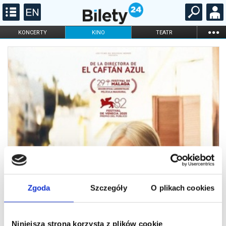
...
KONCERTY
KINO
TEATR
KABARET I
FILHARMONIA
OPERA I BALET
STAND-UP
DLA DZIECI
ONLINE
KARNETY
Zgoda
Szczegóły
O plikach cookies
Niniejsza strona korzysta z plików cookie