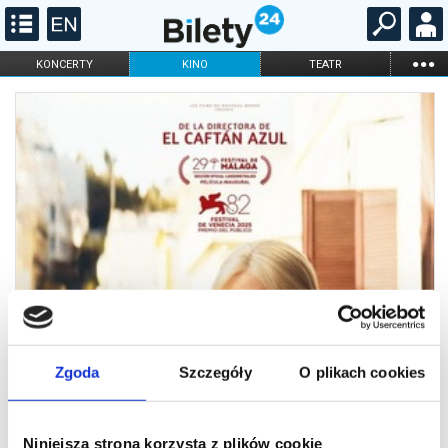
...
KONCERTY
KINO
TEATR
KABARET I
FILHARMONIA
OPERA I BALET
STAND-UP
DLA DZIECI
ONLINE
KARNETY
Zgoda
Szczegóły
O plikach cookies
Niniejsza strona korzysta z plików cookie