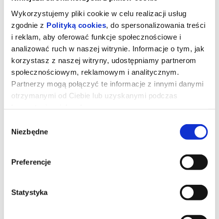
Wykorzystujemy pliki cookie w celu realizacji usług
zgodnie z
Polityką cookies
, do spersonalizowania treści
i reklam, aby oferować funkcje społecznościowe i
analizować ruch w naszej witrynie. Informacje o tym, jak
korzystasz z naszej witryny, udostępniamy partnerom
społecznościowym, reklamowym i analitycznym.
Partnerzy mogą połączyć te informacje z innymi danymi
otrzymanymi od Ciebie lub uzyskanymi podczas
korzystania z ich usług.
Wybór
Niezbędne
zgody
DRUGIE ŻYCIE 2D napisy
Preferencje
Starsza Hiszpanka mieszkająca w Tangerze sprzeciwia się decyzji
córki o sprzedaży jej domu
Statystyka
*******
Bezpieczne zakupy w Bilety24. W przypadku odwołania
wydarzenia, gwarantujemy automatyczny zwrot środków