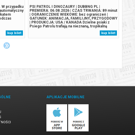
4. W przypadku
PSI PATROL I DINOZAURY | DUBBNG PL |
Zapras
 automatyczny
PREMIERA: 06.08.2026 | CZAS TRWANIA: 89 minut
Wrocł
ikatem
| OGRANICZENIE WIEKOWE: bez ograniczeń |
GŁUPC
podczas
GATUNEK: ANIMACJA, FAMILIJNY, PRZYGODOWY
21.09
| PRODUKCJA: USA / KANADA Dzielne psiaki z
obowi
Psiego Patrolu trafiają na nieznaną, tropikalną
12.00)
wyspę pełną dinozaurów po tym, jak ich statek
105 zł
kup bilet
kup bilet
rozbija się w wyniku gwałtownego sztormu. Na
ucznió
wyspie spotykają szczeniaka Rexa, który od lat jest
z Kart
uwięziony...
GÓLNE
APLIKACJE MOBILNE
U
S
TNOŚCI