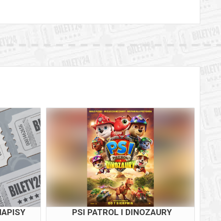
NAPISY
PSI PATROL I DINOZAURY
W