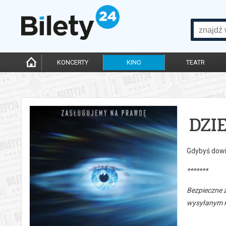
KONCERTY
KINO
TEATR
DZI
Gdybyś dowie
*******
Bezpieczne 
wysyłanym n