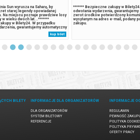
nia Sun wyrusza na Saharę, by
******* Bezpieczne zakupy w Bilety2
ret starej legendy opowiadanej
odwołania wydarzenia, gwarantujemy
a. Na miejscu poznaje prawdziwe losy
zwrot środków potwierdzony komun
y w wieku dwóch lat...*******
wysyłanym na adres e-mail, podany 
akupy w Bilety24. W przypadku
zakupu.
darzenia, gwarantujemy automatyczny
ów potwierdzony komunikatem
kup bilet
 adres e-mail, podany podczas
ĄCYCH BILETY
INFORMACJE DLA ORGANIZATORÓW
INFORMACJE O
DLA ORGANIZATORÓW
REGULAMIN
SYSTEM BILETOWY
PEWNOŚĆ ZAKUP
REFERENCJE
POLITYKA COOKIE
POLITYKA PRYWA
OFERTY PRACY