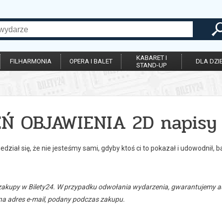
KABARET I
FILHARMONIA
OPERA I BALET
DLA DZIE
STAND-UP
EŃ OBJAWIENIA 2D napisy
dział się, że nie jesteśmy sami, gdyby ktoś ci to pokazał i udowodnił, b
zakupy w Bilety24. W przypadku odwołania wydarzenia, gwarantujemy
a adres e-mail, podany podczas zakupu.