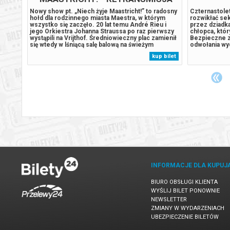
KONCERTU
zy
Nowy show pt. „Niech żyje Maastricht!” to radosny
Czternastolet
t,
hołd dla rodzinnego miasta Maestra, w którym
rozwikłać sek
*
wszystko się zaczęło. 20 lat temu André Rieu i
przez dziadk
jego Orkiestra Johanna Straussa po raz pierwszy
chłopca, któr
atyczny
wystąpili na Vrijthof. Średniowieczny plac zamienił
Bezpieczne z
się wtedy w lśniącą salę balową na świeżym
odwołania wy
powietrzu. Publiczność wysłuchała pierwszego
zwrot środk
 bilet
kup bilet
tego typu koncertu, a wszystko pod letnim
wysyłanym na
niebem, usianym migoczącymi gwiazdami.*******...
zakupu.
INFORMACJE DLA KUPUJ
BIURO OBSŁUGI KLIENTA
WYŚLIJ BILET PONOWNIE
NEWSLETTER
ZMIANY W WYDARZENIACH
UBEZPIECZENIE BILETÓW