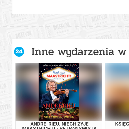
Inne wydarzenia w 
ISY
ANDRE' RIEU. NIECH ŻYJE
KSIĘG
MAASTRICHT! - RETRANSMISJA