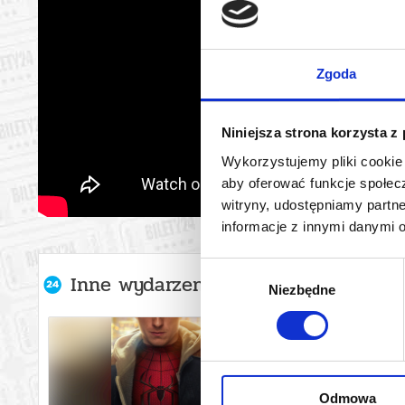
Zgoda
Niniejsza strona korzysta z
Wykorzystujemy pliki cookie 
aby oferować funkcje społecz
witryny, udostępniamy part
informacje z innymi danymi 
Wybór
Inne wydarzenia organizatora
Niezbędne
zgody
Odmowa