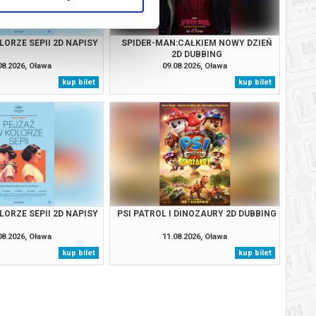
LORZE SEPII 2D NAPISY
SPIDER-MAN:CAŁKIEM NOWY DZIEŃ
2D DUBBING
08.2026, Oława
09.08.2026, Oława
kup bilet
kup bilet
LORZE SEPII 2D NAPISY
PSI PATROL I DINOZAURY 2D DUBBING
08.2026, Oława
11.08.2026, Oława
kup bilet
kup bilet