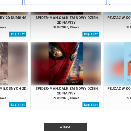
URY 2D DUBBING
SPIDER-MAN:CAŁKIEM NOWY DZIEŃ
PEJZAŻ W KO
2D NAPISY
ława
08.08.2026, Oława
08.
kup bilet
kup bilet
MIŁOSNYCH 2D
SPIDER-MAN:CAŁKIEM NOWY DZIEŃ
PEJZAŻ W KO
2D NAPISY
ława
09.08.2026, Oława
09.
kup bilet
kup bilet
więcej