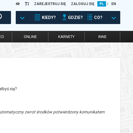
ZAREJESTRUJ SIĘ
ZALOGUJ SIĘ
PL
/
EN
KIEDY?
GDZIE?
CO?
CI
ONLINE
KARNETY
INNE
ałbyś się?
 automatyczny zwrot środków potwierdzony komunikatem