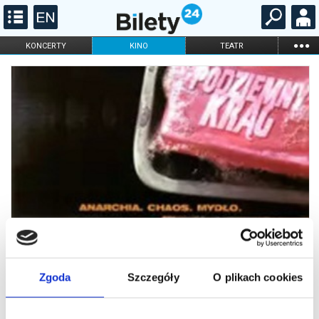
...
KONCERTY
KINO
TEATR
KABARET I
FILHARMONIA
OPERA I BALET
STAND-UP
DLA DZIECI
ONLINE
KARNETY
Zgoda
Szczegóły
O plikach cookies