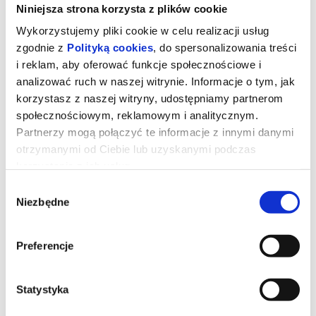
Niniejsza strona korzysta z plików cookie
Wykorzystujemy pliki cookie w celu realizacji usług
zgodnie z
Polityką cookies
, do spersonalizowania treści
i reklam, aby oferować funkcje społecznościowe i
analizować ruch w naszej witrynie. Informacje o tym, jak
korzystasz z naszej witryny, udostępniamy partnerom
społecznościowym, reklamowym i analitycznym.
Partnerzy mogą połączyć te informacje z innymi danymi
otrzymanymi od Ciebie lub uzyskanymi podczas
korzystania z ich usług.
Wybór
PODZIEMNY KRĄG (re-release) 2D
Niezbędne
zgody
napisy
Preferencje
Cierpiący na bezsenność mężczyzna poznaje gardzącego
konsumpcyjnym stylem życia Tylera Durdena, który jest jego
zupełnym przeciwieństwem.
Statystyka
*******