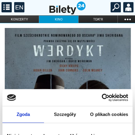
...
KONCERTY
KINO
TEATR
KABARET I
FILHARMONIA
OPERA I BALET
STAND-UP
DLA DZIECI
ONLINE
KARNETY
Zgoda
Szczegóły
O plikach cookies