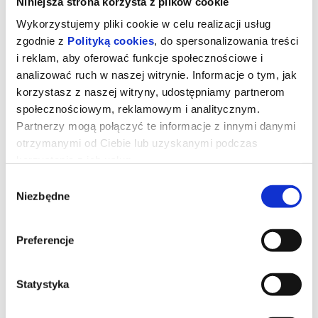
Niniejsza strona korzysta z plików cookie
Wykorzystujemy pliki cookie w celu realizacji usług
zgodnie z
Polityką cookies
, do spersonalizowania treści
i reklam, aby oferować funkcje społecznościowe i
analizować ruch w naszej witrynie. Informacje o tym, jak
korzystasz z naszej witryny, udostępniamy partnerom
społecznościowym, reklamowym i analitycznym.
Partnerzy mogą połączyć te informacje z innymi danymi
otrzymanymi od Ciebie lub uzyskanymi podczas
korzystania z ich usług.
Wybór
Niezbędne
zgody
WERDYKT 2D napisy
Preferencje
Dwunastu przysięgłych, sprzeczne dowody i emocje, które mogą
zmienić wszystko. Każdy argument ma znaczenie, a ostateczna
decyzja należy do widza...
Statystyka
*******
Bezpieczne zakupy w Bilety24. W przypadku odwołania