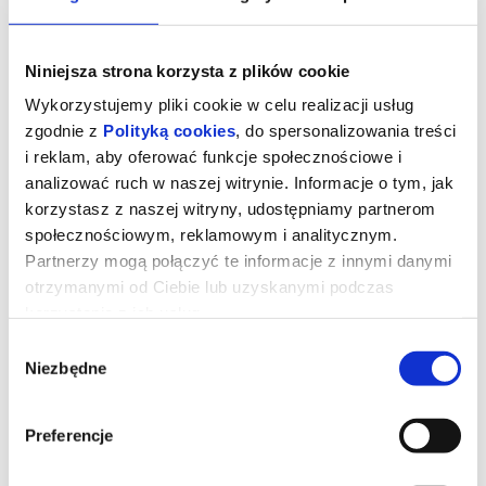
Niniejsza strona korzysta z plików cookie
Wykorzystujemy pliki cookie w celu realizacji usług
zgodnie z
Polityką cookies
, do spersonalizowania treści
i reklam, aby oferować funkcje społecznościowe i
analizować ruch w naszej witrynie. Informacje o tym, jak
korzystasz z naszej witryny, udostępniamy partnerom
społecznościowym, reklamowym i analitycznym.
Partnerzy mogą połączyć te informacje z innymi danymi
otrzymanymi od Ciebie lub uzyskanymi podczas
Drzewo magii
korzystania z ich usług.
Wybór
Niezbędne
zgody
*** PREMIERA W KINIE BAŁTYK ***
Polly i Tim wraz z trójką dzieci to współczesna rodzina, która staje
przed koniecznością przeprowadzenia się na odległą angielską
prowincję. Wkrótce po przyjeździe okazuje się, że najmłodsi
Preferencje
muszą obejść się bez wi-fi i ukochanych elektronicznych
gadżetów oraz odkryć uroki świata na świeżym powietrzu.
Podczas eksploracji okolicznych lasów trafiają na niezwykłe