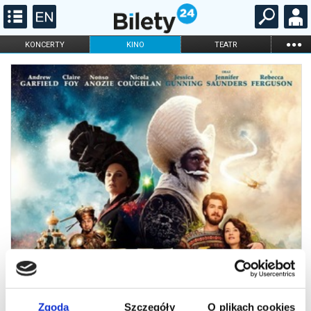
...
KONCERTY
KINO
TEATR
KABARET I
FILHARMONIA
OPERA I BALET
STAND-UP
DLA DZIECI
ONLINE
KARNETY
Zgoda
Szczegóły
O plikach cookies