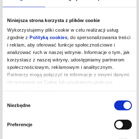
Niniejsza strona korzysta z plików cookie
Wykorzystujemy pliki cookie w celu realizacji usług
zgodnie z
Polityką cookies
, do spersonalizowania treści
i reklam, aby oferować funkcje społecznościowe i
analizować ruch w naszej witrynie. Informacje o tym, jak
korzystasz z naszej witryny, udostępniamy partnerom
społecznościowym, reklamowym i analitycznym.
Partnerzy mogą połączyć te informacje z innymi danymi
otrzymanymi od Ciebie lub uzyskanymi podczas
Drzewo magii
korzystania z ich usług.
Wybór
Niezbędne
zgody
*** PREMIERA W KINIE BAŁTYK ***
Polly i Tim wraz z trójką dzieci to współczesna rodzina, która staje
przed koniecznością przeprowadzenia się na odległą angielską
prowincję. Wkrótce po przyjeździe okazuje się, że najmłodsi
Preferencje
muszą obejść się bez wi-fi i ukochanych elektronicznych
gadżetów oraz odkryć uroki świata na świeżym powietrzu.
Podczas eksploracji okolicznych lasów trafiają na niezwykłe