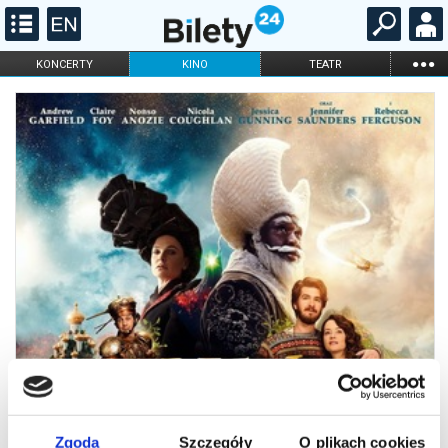
...
KONCERTY
KINO
TEATR
KABARET I
FILHARMONIA
OPERA I BALET
STAND-UP
DLA DZIECI
ONLINE
KARNETY
Zgoda
Szczegóły
O plikach cookies