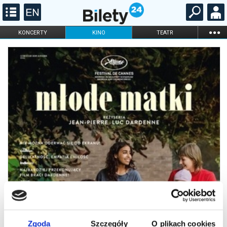
...
KONCERTY
KINO
TEATR
KABARET I
FILHARMONIA
OPERA I BALET
STAND-UP
DLA DZIECI
ONLINE
KARNETY
Zgoda
Szczegóły
O plikach cookies