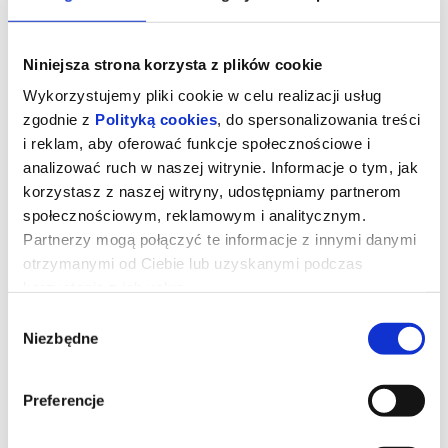
Niniejsza strona korzysta z plików cookie
Wykorzystujemy pliki cookie w celu realizacji usług
zgodnie z
Polityką cookies
, do spersonalizowania treści
i reklam, aby oferować funkcje społecznościowe i
analizować ruch w naszej witrynie. Informacje o tym, jak
korzystasz z naszej witryny, udostępniamy partnerom
społecznościowym, reklamowym i analitycznym.
Partnerzy mogą połączyć te informacje z innymi danymi
otrzymanymi od Ciebie lub uzyskanymi podczas
korzystania z ich usług.
Klub Konesera: Młode matki
Wybór
Niezbędne
zgody
W swojej twórczości bracia Dardenne koncentrują się na
marginalizowanych członkach społeczeństwa, szczególnie
Preferencje
ludziach młodych. Bohaterki ich najnowszego filmu, Jessica, Perla,
Julie, Ariane i Naïma mieszkają w nowoczesnym domu samotnej
matki w Liège. Każda z nich ma inne doświadczenia rodzinne,