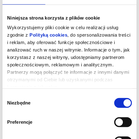
Niniejsza strona korzysta z plików cookie
Wykorzystujemy pliki cookie w celu realizacji usług
zgodnie z
Polityką cookies
, do spersonalizowania treści
i reklam, aby oferować funkcje społecznościowe i
analizować ruch w naszej witrynie. Informacje o tym, jak
korzystasz z naszej witryny, udostępniamy partnerom
społecznościowym, reklamowym i analitycznym.
Partnerzy mogą połączyć te informacje z innymi danymi
otrzymanymi od Ciebie lub uzyskanymi podczas
korzystania z ich usług.
Kurozając i Świątynia Świstaka
Wybór
Niezbędne
zgody
Gdy wyjątkowy pół kurczak, pół zając odkrywa, że nie jest sam i
Preferencje
ma siostrę, a cały gatunek kurozająców potrzebuje ratunku,
wyrusza w ryzykowną podróż do legendarnej Świątyni Świstaka.
Tylko ukryta tam moc może odmienić ich los. Przed nim
niebezpieczna droga, przeciwnicy gotowi na wszystko i decyzja,