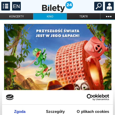
...
KONCERTY
KINO
TEATR
KABARET I
FILHARMONIA
OPERA I BALET
STAND-UP
DLA DZIECI
ONLINE
KARNETY
Zgoda
Szczegóły
O plikach cookies