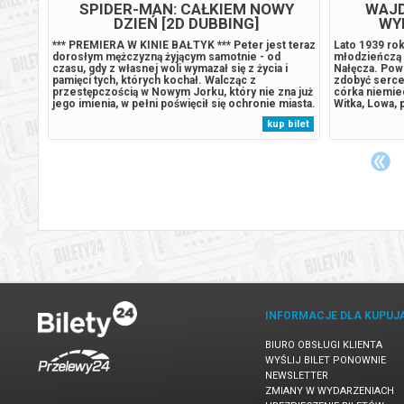
WY
SPIDER-MAN: CAŁKIEM NOWY
WAJD
DZIEŃ [2D DUBBING]
WY
t teraz
*** PREMIERA W KINIE BAŁTYK *** Peter jest teraz
Lato 1939 rok
dorosłym mężczyzną żyjącym samotnie - od
młodzieńczą 
 i
czasu, gdy z własnej woli wymazał się z życia i
Nałęcza. Powo
pamięci tych, których kochał. Walcząc z
zdobyć serce.
na już
przestępczością w Nowym Jorku, który nie zna już
córka niemie
miasta.
jego imienia, w pełni poświęcił się ochronie miasta.
Witka, Lowa, 
czać,
Gdy rosnące wymagania zaczynają go przytłaczać,
Cecylii i Olim
 bilet
kup bilet
ianę,
presja wywołuje zaskakującą fizyczną przemianę,
zakupy w Bil
która zagraża jego istnieniu,...
wydarzenia, g
INFORMACJE DLA KUPUJ
BIURO OBSŁUGI KLIENTA
WYŚLIJ BILET PONOWNIE
NEWSLETTER
ZMIANY W WYDARZENIACH