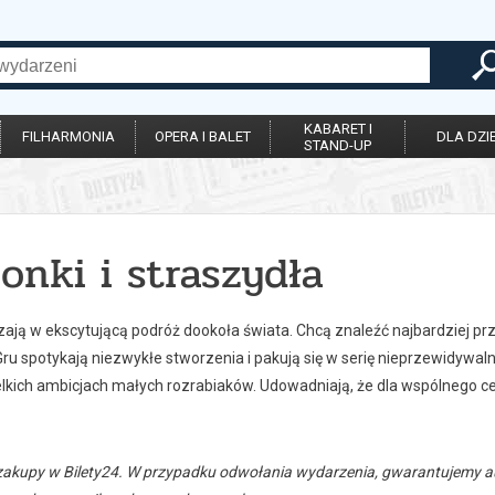
KABARET I
FILHARMONIA
OPERA I BALET
DLA DZIE
STAND-UP
onki i straszydła
zają w ekscytującą podróż dookoła świata. Chcą znaleźć najbardziej prz
u spotykają niezwykłe stworzenia i pakują się w serię nieprzewidywaln
ielkich ambicjach małych rozrabiaków. Udowadniają, że dla wspólnego c
zakupy w Bilety24. W przypadku odwołania wydarzenia, gwarantujemy