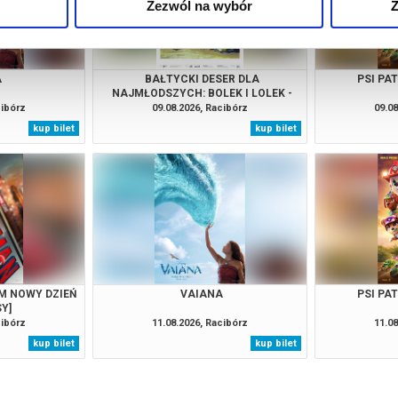
Zezwól na wybór
Z
A
BAŁTYCKI DESER DLA
PSI PA
NAJMŁODSZYCH: BOLEK I LOLEK -
"WAKACJE NAD MORZEM" |
cibórz
09.08.2026, Racibórz
09.08
"PAMPALINI I BOA" | "REKSIO
kup bilet
kup bilet
SADOWNIK"
M NOWY DZIEŃ
VAIANA
PSI PA
SY]
cibórz
11.08.2026, Racibórz
11.08
kup bilet
kup bilet