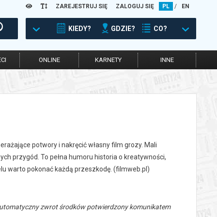
ZAREJESTRUJ SIĘ
ZALOGUJ SIĘ
PL
/
EN
KIEDY?
GDZIE?
CO?
CI
ONLINE
KARNETY
INNE
erażające potwory i nakręcić własny film grozy. Mali
ych przygód. To pełna humoru historia o kreatywności,
elu warto pokonać każdą przeszkodę. (filmweb.pl)
 automatyczny zwrot środków potwierdzony komunikatem