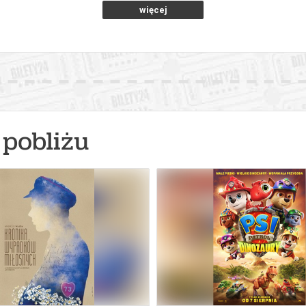
więcej
pobliżu