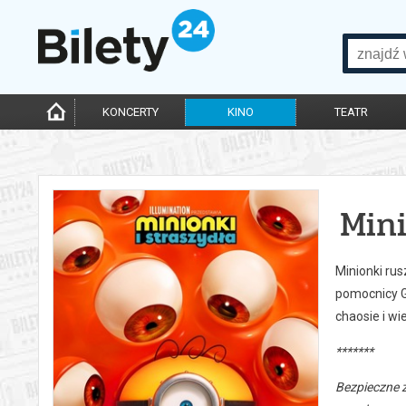
KONCERTY
KINO
TEATR
Mini
Minionki rus
pomocnicy Gr
chaosie i w
*******
Bezpieczne 