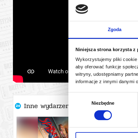
Zgoda
Niniejsza strona korzysta z
Wykorzystujemy pliki cookie 
aby oferować funkcje społecz
witryny, udostępniamy part
informacje z innymi danymi 
Wybór
Niezbędne
zgody
Inne wydarzenia organizatora