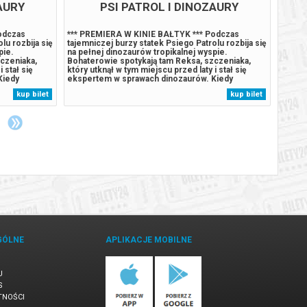
AURY
PSI PATROL I DINOZAURY
odczas
*** PREMIERA W KINIE BAŁTYK *** Podczas
*** P
lu rozbija się
tajemniczej burzy statek Psiego Patrolu rozbija się
tajemn
pie.
na pełnej dinozaurów tropikalnej wyspie.
na peł
czeniaka,
Bohaterowie spotykają tam Reksa, szczeniaka,
Bohate
 stał się
który utknął w tym miejscu przed laty i stał się
który 
Kiedy
ekspertem w sprawach dinozaurów. Kiedy
ekspe
olu, zaczyna
Humdinger, główny rywal Psiego Patrolu, zaczyna
Humdin
kup bilet
kup bilet
aturalne
lekkomyślnie eksploatować zasoby naturalne
lekkom
omnego,
wyspy, doprowadza do wybuchu ogromnego,
wyspy
uśpionego...
uśpion
GÓLNE
APLIKACJE MOBILNE
U
S
TNOŚCI