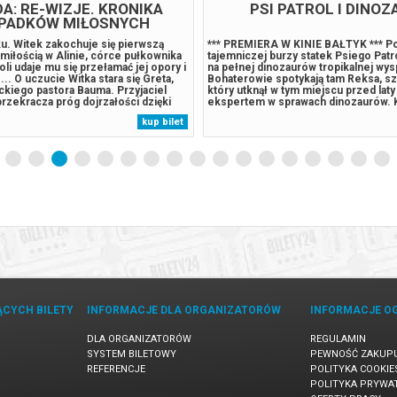
A: RE-WIZJE. KRONIKA
PSI PATROL I DINOZ
PADKÓW MIŁOSNYCH
u. Witek zakochuje się pierwszą
*** PREMIERA W KINIE BAŁTYK *** P
miłością w Alinie, córce pułkownika
tajemniczej burzy statek Psiego Patro
li udaje mu się przełamać jej opory i
na pełnej dinozaurów tropikalnej wys
.. O uczucie Witka stara się Greta,
Bohaterowie spotykają tam Reksa, sz
ckiego pastora Bauma. Przyjaciel
który utknął w tym miejscu przed laty i
przekracza próg dojrzałości dzięki
ekspertem w sprawach dinozaurów. 
pii... (filmweb.pl)******* Bezpieczne
Humdinger, główny rywal Psiego Patr
kup bilet
ety24. W przypadku odwołania
lekkomyślnie eksploatować zasoby n
warantujemy...
wyspy, doprowadza do wybuchu ogr
uśpionego...
ĄCYCH BILETY
INFORMACJE DLA ORGANIZATORÓW
INFORMACJE O
DLA ORGANIZATORÓW
REGULAMIN
SYSTEM BILETOWY
PEWNOŚĆ ZAKUP
REFERENCJE
POLITYKA COOKIE
POLITYKA PRYWA