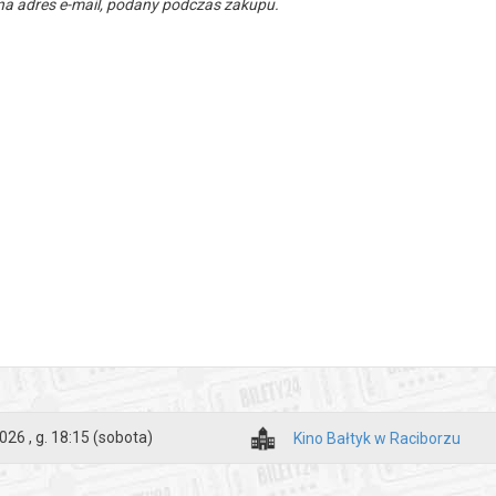
a adres e-mail, podany podczas zakupu.
026 , g. 18:15
(sobota)
Kino Bałtyk w Raciborzu