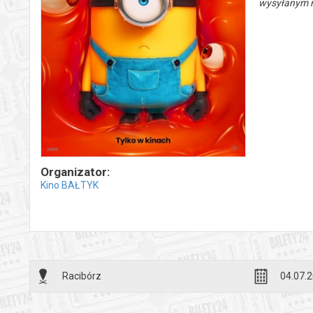
wysyłanym n
Organizator:
Kino BAŁTYK
Racibórz
04.07.2