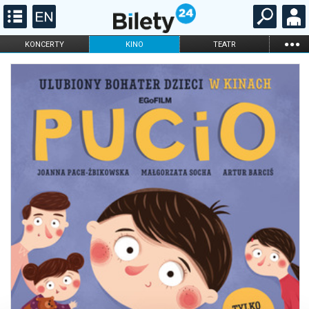
...
KONCERTY
KINO
TEATR
KABARET I
FILHARMONIA
OPERA I BALET
STAND-UP
DLA DZIECI
ONLINE
KARNETY