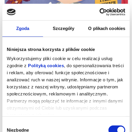
Zgoda
Szczegóły
O plikach cookies
Niniejsza strona korzysta z plików cookie
Wykorzystujemy pliki cookie w celu realizacji usług
zgodnie z
Polityką cookies
, do spersonalizowania treści
i reklam, aby oferować funkcje społecznościowe i
analizować ruch w naszej witrynie. Informacje o tym, jak
Pucio
korzystasz z naszej witryny, udostępniamy partnerom
społecznościowym, reklamowym i analitycznym.
Partnerzy mogą połączyć te informacje z innymi danymi
*** PREMIERA W KINIE BAŁTYK ***
otrzymanymi od Ciebie lub uzyskanymi podczas
Pucio po raz pierwszy na wielkim ekranie! Bohater, który podbił
serca dzieci i rodziców, zaprasza na kinowe seanse pełne dobrej
korzystania z ich usług.
zabawy i pozytywnej energii.
Wybór
Pucio razem ze swoją rodziną odkrywa świat! Każdy dzień to
nowe przygody - wspólne gotowanie konfitury, malowanie
Niezbędne
zgody