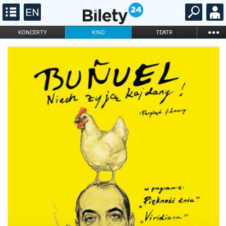
...
KONCERTY
KINO
TEATR
KABARET I
FILHARMONIA
OPERA I BALET
STAND-UP
DLA DZIECI
ONLINE
KARNETY