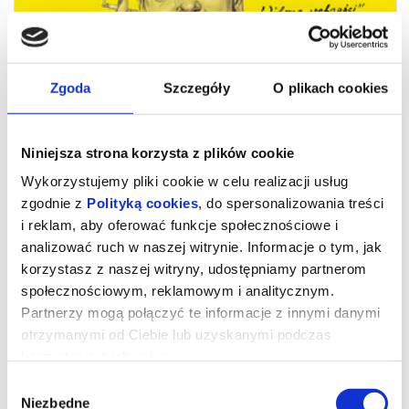
Zgoda
Szczegóły
O plikach cookies
Niniejsza strona korzysta z plików cookie
Wykorzystujemy pliki cookie w celu realizacji usług
zgodnie z
Polityką cookies
, do spersonalizowania treści
i reklam, aby oferować funkcje społecznościowe i
analizować ruch w naszej witrynie. Informacje o tym, jak
Buñuel. Widmo wolności
korzystasz z naszej witryny, udostępniamy partnerom
społecznościowym, reklamowym i analitycznym.
Partnerzy mogą połączyć te informacje z innymi danymi
Ostatni etap kariery był dla Luisa Buñuela okresem wyjątkowo
otrzymanymi od Ciebie lub uzyskanymi podczas
owocnym: po nagrodzonym Oscarem „Dyskretnym uroku
burżuazji” (1972) reżyser nakręcił jeden ze swoich
korzystania z ich usług.
najważniejszych i najbardziej wywrotowych filmów.
Buñuel
uważał, że „Widmo wolności” to dzieło najbardziej zbliżone do
Wybór
idei surrealizmu, pozbawione tradycyjnej fabuły, składające się
natomiast z serii absurdalnych, zaskakujących scen, często
Niezbędne
zgody