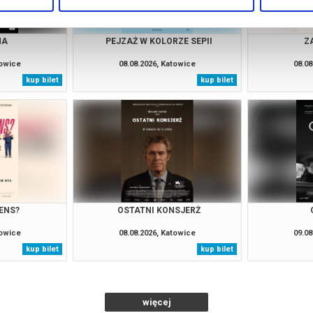
NA
PEJZAŻ W KOLORZE SEPII
Z
towice
08.08.2026, Katowice
08.08
kup bilet
kup bilet
ENS?
OSTATNI KONSJERŻ
towice
08.08.2026, Katowice
09.08
kup bilet
kup bilet
więcej