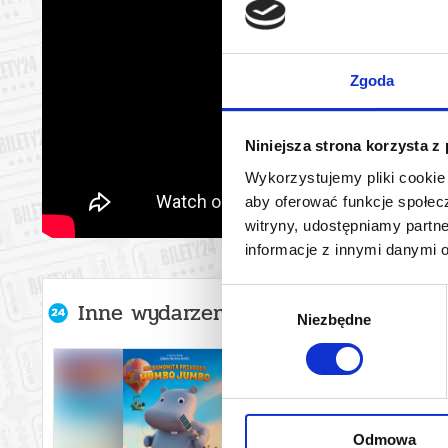
Zgoda
Niniejsza strona korzysta z
Wykorzystujemy pliki cookie 
aby oferować funkcje społecz
witryny, udostępniamy part
informacje z innymi danymi 
Wybór
Inne wydarzenia organizatora
Niezbędne
zgody
Odmowa