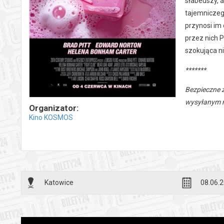
słabeuszy, 
tajemniczego
przynosi im 
przez nich 
szokująca ni
*******
Bezpieczne 
wysyłanym n
Organizator:
Kino KOSMOS
Katowice
08.06.2