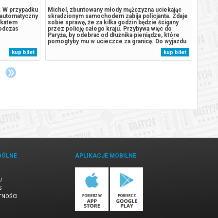
4. W przypadku
Michel, zbuntowany młody mężczyzna uciekając
„Pejza
 automatyczny
skradzionym samochodem zabija policjanta. Zdaje
produk
ikatem
sobie sprawę, że za kilka godzin będzie ścigany
Ishigu
podczas
przez policję całego kraju. Przybywa więc do
pokaza
Paryża, by odebrać od dłużnika pieniądze, które
Film w
pomogłyby mu w ucieczce za granicę. Do wyjazdu
napięc
namawia także piękną Amerykankę, z którą łączy
rodzin
kup bilet
kup bilet
go niesprecyzowane uczucie. Sprawy zaczynają
więzi 
się komplikować, gdy okazuje...
dwudzi
Wielkie
GÓLNE
APLIKACJE MOBILNE
U
S
TNOŚCI