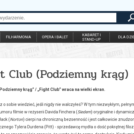
KABARET I
FILHARMONIA
OPERA I BALET
DLA DZIE
STAND-UP
ht Club (Podziemny krąg)
„Podziemny krąg” / „Fight Club” wraca na wielki ekran.
z o sobie wiedzieć, jeśli nigdy nie walczyłeś? W tym niezwykłym, peł
moru filmie w reżyserii Davida Finchera (
Siedem
) oryginalne i dynamicz
 Jack (
Norton
) cierpi na chroniczną bezsenność i jest całkowicie znu
nego Tylera Durdena (Pitt) - sprzedawcę mydła o dość pokrętnej filozo