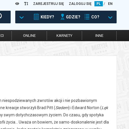
ZAREJESTRUJ SIĘ
ZALOGUJ SIĘ
PL
/
EN
KIEDY?
GDZIE?
CO?
CI
ONLINE
KARNETY
INNE
nym niespodziewanych zwrotów akcji i nie pozbawionym
ne kreacje stworzyli Brad Pitt (
Siedem
) i Edward Norton (
Lęk
dzony swym dotychczasowym życiem. Do czasu, gdy spotyka
fii życia... Uważa on bowiem, że samo-doskonalenie jest dla