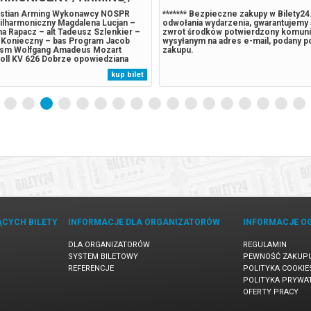
 W CZASACH OPOWIEŚCI /
istian Arming Wykonawcy NOSPR
******* Bezpieczne zakupy w Bilety2
S2
Filharmoniczny Magdalena Lucjan –
odwołania wydarzenia, gwarantujemy
a Rapacz – alt Tadeusz Szlenkier –
zwrot środków potwierdzony komun
 Konieczny – bas Program Jacob
wysyłanym na adres e-mail, podany 
ism Wolfgang Amadeus Mozart
zakupu.
ll KV 626 Dobrze opowiedziana
 ciekawsza od prawdy. Jesteśmy
kup bilet
nni w nią uwierzyć, prawdę odrzucając
żoną lub nieinteresującą. Często...
ĄCYCH BILETY
INFORMACJE DLA ORGANIZATORÓW
INFORMACJE O
DLA ORGANIZATORÓW
REGULAMIN
SYSTEM BILETOWY
PEWNOŚĆ ZAKUP
REFERENCJE
POLITYKA COOKIE
POLITYKA PRYWA
OFERTY PRACY