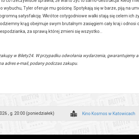
a to co rzeczywiście sprawia, że warto żyć to samo-destrukcja. Kiedy 
 wybuchu, Tyler oferuje mu gościnę. Spotykają się w barze, piją na umó
ogromną satysfakcję. Wkrótce cotygodniowe walki stają się celem ich ż
Podziemny krąg obejmuje swym brutalnym zasięgiem cały kraj i odnosi 
espodzianka, za sprawą której zmieni się wszystko...
zakupy w Bilety24. W przypadku odwołania wydarzenia, gwarantujemy
a adres e-mail, podany podczas zakupu.
026 , g. 20:00
(poniedziałek)
Kino Kosmos w Katowicach