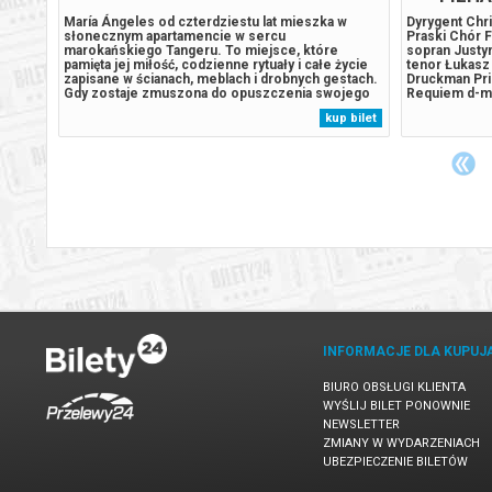
MUZYKA
María Ángeles od czterdziestu lat mieszka w
Dyrygent Chr
słonecznym apartamencie w sercu
Praski Chór 
wszym
marokańskiego Tangeru. To miejsce, które
sopran Justyn
na
pamięta jej miłość, codzienne rytuały i całe życie
tenor Łukasz
dego
zapisane w ścianach, meblach i drobnych gestach.
Druckman Pr
ejsze
Gdy zostaje zmuszona do opuszczenia swojego
Requiem d-mo
ię, że
domu, nie potrafi się z tym pogodzić – bo dom to
historia jest
 bilet
kup bilet
lowi,
nie tylko adres, lecz część tożsamości. To, co
bardziej skło
początkowo wydaje się bolesną koniecznością,...
jako zbyt zło
INFORMACJE DLA KUPUJ
BIURO OBSŁUGI KLIENTA
WYŚLIJ BILET PONOWNIE
NEWSLETTER
ZMIANY W WYDARZENIACH
UBEZPIECZENIE BILETÓW