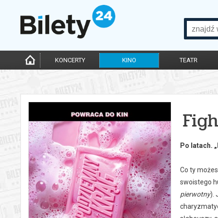
KONCERTY
KINO
TEATR
Fig
Po latach. 
Co ty możes
swoistego hu
pierwotny
).
charyzmatycz