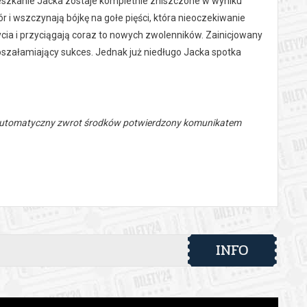
mieszkanie Jacka zostaje kompletnie zniszczone w wyniku
r i wszczynają bójkę na gołe pięści, która nieoczekiwanie
ycia i przyciągają coraz to nowych zwolenników. Zainicjowany
oszałamiający sukces. Jednak już niedługo Jacka spotka
 automatyczny zwrot środków potwierdzony komunikatem
INFO