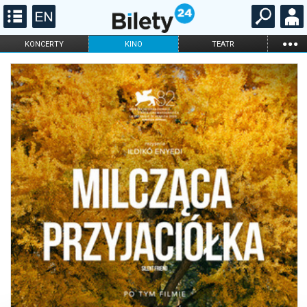
...
KONCERTY
KINO
TEATR
KABARET I
FILHARMONIA
OPERA I BALET
STAND-UP
DLA DZIECI
ONLINE
KARNETY