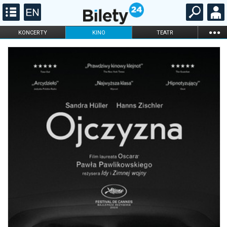
...
KONCERTY
KINO
TEATR
KABARET I
FILHARMONIA
OPERA I BALET
STAND-UP
DLA DZIECI
ONLINE
KARNETY