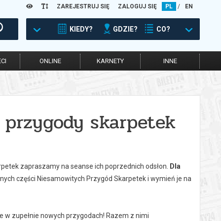
ZAREJESTRUJ SIĘ
ZALOGUJ SIĘ
PL
/
EN
KIEDY?
GDZIE?
CO?
CI
ONLINE
KARNETY
INNE
e przygody skarpetek
skarpetek zapraszamy na seanse ich poprzednich odsłon.
Dla
óżnych części Niesamowitych Przygód Skarpetek i wymień je na
nie w zupełnie nowych przygodach! Razem z nimi