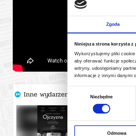
Zgoda
Niniejsza strona korzysta z
Wykorzystujemy pliki cookie 
aby oferować funkcje społecz
witryny, udostępniamy part
informacje z innymi danymi 
Wybór
Inne wydarzenia organizatora
Niezbędne
zgody
Odmowa