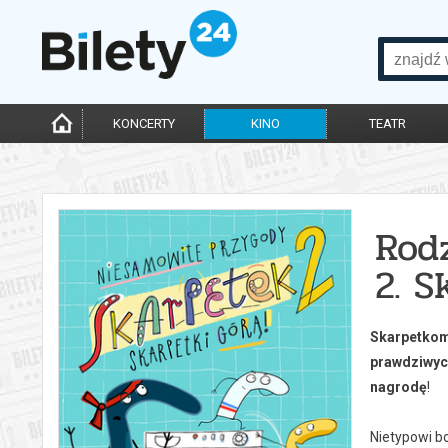
KONCERTY
KINO
TEATR
Rod
2. S
Skarpetkom
prawdziwyc
nagrodę
!
Nietypowi b