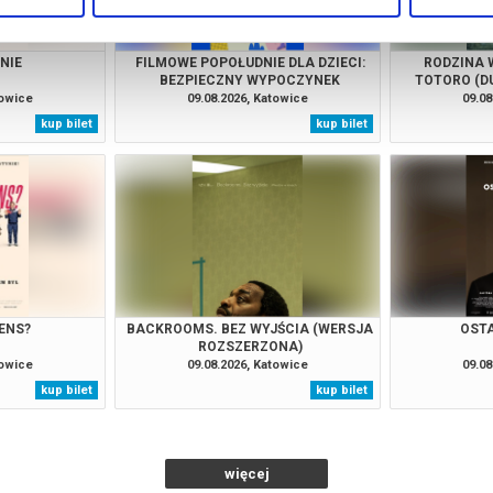
NIE
FILMOWE POPOŁUDNIE DLA DZIECI:
RODZINA W
BEZPIECZNY WYPOCZYNEK
TOTORO (D
towice
09.08.2026, Katowice
09.08
kup bilet
kup bilet
ENS?
BACKROOMS. BEZ WYJŚCIA (WERSJA
OSTA
ROZSZERZONA)
towice
09.08.2026, Katowice
09.08
kup bilet
kup bilet
więcej