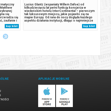
yzmatyczny
Lucius Glantz (wspaniały Willem Dafoe) od
W samy
a Matthew
kilkudziesięciu lat pełni funkcję konsjerża w
dymu, 
zybranej
wiedeńskim hotelu InterContinental – pierwszym
wędzar
yna się
tak luksusowym miejscu, jakie pojawiło się na
- to j
przeradza się
mapie Europy. Od rana do nocy dogląda każdego
Dzięki 
ć, zaufanie i
aspektu działania instytucji, dbając o najmniejsze
ona sa
znacznych
szczegóły. Pewnego dnia Lucius dowiaduje się, że
mieszk
kup bilet
kup bilet
re przywołuje
hotel zostanie sprzedany nowemu właścicielowi,
szefow
który planuje jego radykalną...
charak
GÓLNE
APLIKACJE MOBILNE
U
S
TNOŚCI