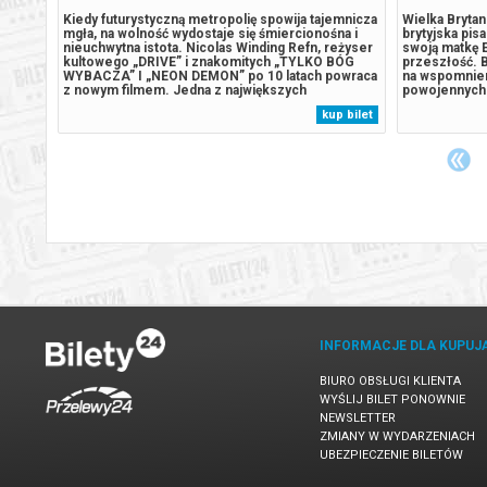
umsów,
Kiedy futurystyczną metropolię spowija tajemnicza
Wielka Brytan
mgła, na wolność wydostaje się śmiercionośna i
brytyjska pis
te
nieuchwytna istota. Nicolas Winding Refn, reżyser
swoją matkę E
nie
kultowego „DRIVE” i znakomitych „TYLKO BÓG
przeszłość. B
la w
WYBACZA” I „NEON DEMON” po 10 latach powraca
na wspomnien
Duprat
z nowym filmem. Jedna z największych
powojennych.
niespodzianek tegorocznego Festiwalu w Cannes.
samobójstwa s
 bilet
kup bilet
ycznym
Wizjonerski, futurystyczny horror osadzony w
przed Niki o
świecie, w którym przepych, rozkosz i...
1952 roku. Wa
INFORMACJE DLA KUPUJ
BIURO OBSŁUGI KLIENTA
WYŚLIJ BILET PONOWNIE
NEWSLETTER
ZMIANY W WYDARZENIACH
UBEZPIECZENIE BILETÓW