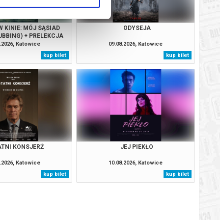
 KINIE: MÓJ SĄSIAD
ODYSEJA
UBBING) + PRELEKCJA
.2026, Katowice
09.08.2026, Katowice
kup bilet
kup bilet
TNI KONSJERŻ
JEJ PIEKŁO
.2026, Katowice
10.08.2026, Katowice
kup bilet
kup bilet