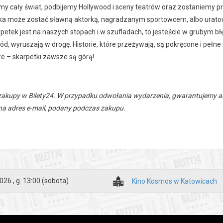
my cały świat, podbijemy Hollywood i sceny teatrów oraz zostaniemy 
ka może zostać sławną aktorką, nagradzanym sportowcem, albo uratować
petek jest na naszych stopach i w szufladach, to jesteście w grubym błę
d, wyruszają w drogę. Historie, które przeżywają, są pokręcone i pełne 
ze – skarpetki zawsze są górą!
zakupy w Bilety24. W przypadku odwołania wydarzenia, gwarantujemy
a adres e-mail, podany podczas zakupu.
026 , g. 13:00
(sobota)
Kino Kosmos w Katowicach