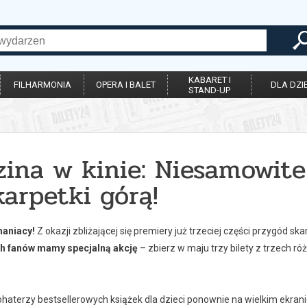
KABARET I
FILHARMONIA
OPERA I BALET
DLA DZIE
STAND-UP
zina w kinie: Niesamowit
karpetki górą!
aniacy!
Z okazji zbliżającej się premiery już trzeciej części przygód 
h fanów mamy specjalną akcję
– zbierz w maju trzy bilety z trzech r
ohaterzy bestsellerowych książek dla dzieci ponownie na wielkim ekra