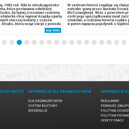
ia, 1982 rok. Niki to młoda japońsko-
W centrum historii znajduje się char
arka, która postanawia odwiedzić
outsider grany przez laureata Oscar
tsuko, by lepiej zrozumieć rodzinną
McConaugheya. Wraz z powrotem pr
ohaterka chce napisać książkę opartą
córki jego uporządkowany świat zacz
iach starszej kobiety z czasów
zmieniać, a rodzinna historia szybko 
 Etsuko, która wciąż cierpi z powodu
w pełen napięcia pojedynek o lojalnoś
tarszej z córek, zaczyna kreślić
przetrwanie. To film pełen niejedno
kup bilet
braz odbudowującego się Nagasaki z
postaci i narastającego napięcia, któ
żną częścią...
klimat najlepszych amerykańskich...
ĄCYCH BILETY
INFORMACJE DLA ORGANIZATORÓW
INFORMACJE O
DLA ORGANIZATORÓW
REGULAMIN
SYSTEM BILETOWY
PEWNOŚĆ ZAKUP
REFERENCJE
POLITYKA COOKIE
POLITYKA PRYWA
OFERTY PRACY