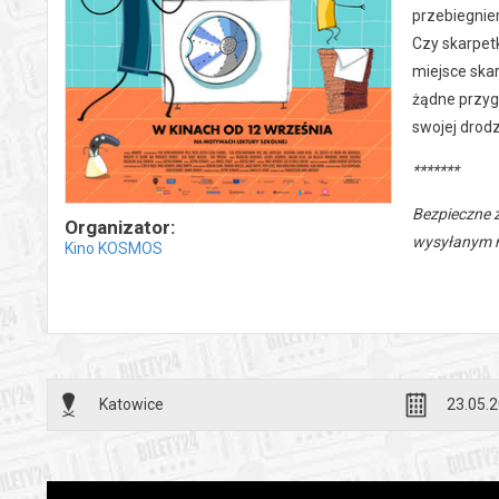
przebiegnie
Czy skarpet
miejsce skar
żądne przygó
swojej drod
*******
Bezpieczne 
Organizator:
wysyłanym n
Kino KOSMOS
Katowice
23.05.2