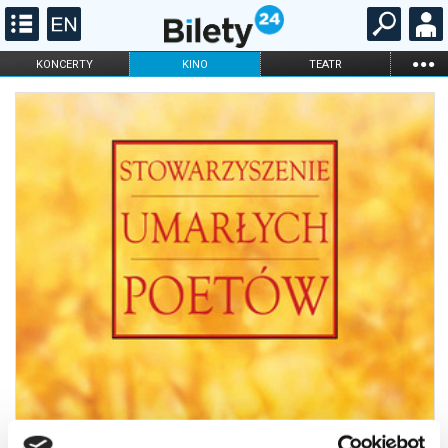
...
KONCERTY
KINO
TEATR
KABARET I
FILHARMONIA
OPERA I BALET
STAND-UP
DLA DZIECI
ONLINE
KARNETY