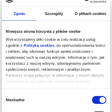
Zgoda
Szczegóły
O plikach cookies
Niniejsza strona korzysta z plików cookie
Wykorzystujemy pliki cookie w celu realizacji usług
zgodnie z
Polityką cookies
, do spersonalizowania treści
i reklam, aby oferować funkcje społecznościowe i
analizować ruch w naszej witrynie. Informacje o tym, jak
korzystasz z naszej witryny, udostępniamy partnerom
społecznościowym, reklamowym i analitycznym.
Partnerzy mogą połączyć te informacje z innymi danymi
Stowarzyszenie umarłych poetów |
otrzymanymi od Ciebie lub uzyskanymi podczas
Lato z Robinem Williamsem
korzystania z ich usług.
Wybór
Niezbędne
zgody
Gdyby Robin Williams nadal żył, w 2026 roku obchodziłby 75.
urodziny. Z tej okazji w Kinie Kosmos pokażemy 3 filmy, w
których komik udowodnił swój wszechstronny i autentyczny