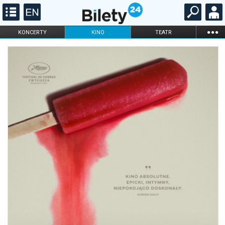
...
KONCERTY
KINO
TEATR
KABARET I
FILHARMONIA
OPERA I BALET
STAND-UP
DLA DZIECI
ONLINE
KARNETY