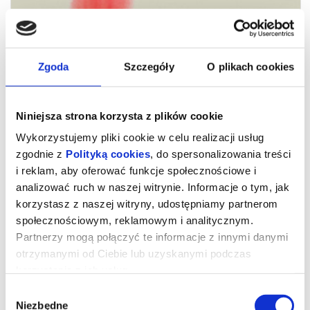
Zgoda
Szczegóły
O plikach cookies
Niniejsza strona korzysta z plików cookie
Wykorzystujemy pliki cookie w celu realizacji usług
zgodnie z
Polityką cookies
, do spersonalizowania treści
i reklam, aby oferować funkcje społecznościowe i
analizować ruch w naszej witrynie. Informacje o tym, jak
Wpatrując się w słońce
korzystasz z naszej witryny, udostępniamy partnerom
społecznościowym, reklamowym i analitycznym.
Partnerzy mogą połączyć te informacje z innymi danymi
Łączący ulotność i melancholię „Przekleństw niewinności”
otrzymanymi od Ciebie lub uzyskanymi podczas
Sofii Coppoli z monumentalnym i nowatorskim charakterem
„Strefy interesów” Jonathana Glazera — poruszający portret
korzystania z ich usług.
kilku pokoleń dziewcząt i kobiet na niemieckiej wsi. Filmowa
opowieść, która zdaniem polskich recenzentów, mogłaby być
Wybór
ekranizacją bestsellerowej książki „Chłopki” Joanny Kuciel-
Frydryszak.
Niezbędne
zgody