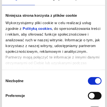
Niniejsza strona korzysta z plików cookie
Wykorzystujemy pliki cookie w celu realizacji usług
zgodnie z
Polityką cookies
, do spersonalizowania treści
i reklam, aby oferować funkcje społecznościowe i
analizować ruch w naszej witrynie. Informacje o tym, jak
korzystasz z naszej witryny, udostępniamy partnerom
społecznościowym, reklamowym i analitycznym.
Partnerzy mogą połączyć te informacje z innymi danymi
otrzymanymi od Ciebie lub uzyskanymi podczas
korzystania z ich usług.
Drama
Wybór
Niezbędne
zgody
Piękni, zamożni i zakochani. Ich zbliżający się ślub będzie jedynie
postawieniem kropki nad „i”. No chyba, że do niego wcale nie
dojdzie. Na kilka dni przed ceremonią, na jaw wychodzi szokująca
Preferencje
informacja o przeszłości przyszłej panny młodej, która stawia ją w
bardzo mrocznym świetle. Czy przyszły pan młody znajdzie w
sobie tyle miłości, wyrozumiałości i empatii, by zrozumieć i