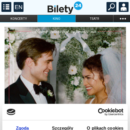
...
KONCERTY
KINO
TEATR
KABARET I
FILHARMONIA
OPERA I BALET
STAND-UP
DLA DZIECI
ONLINE
KARNETY
Zgoda
Szczegóły
O plikach cookies