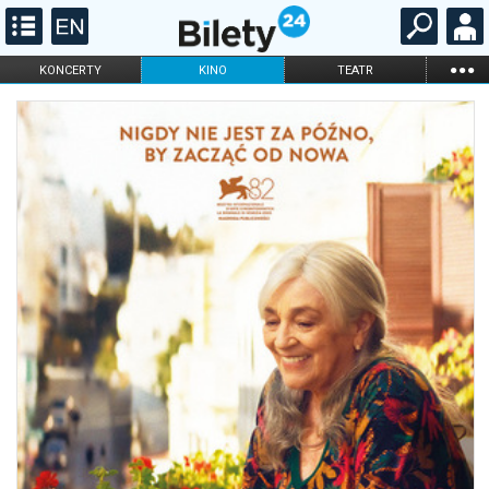
...
KONCERTY
KINO
TEATR
KABARET I
FILHARMONIA
OPERA I BALET
STAND-UP
DLA DZIECI
ONLINE
KARNETY