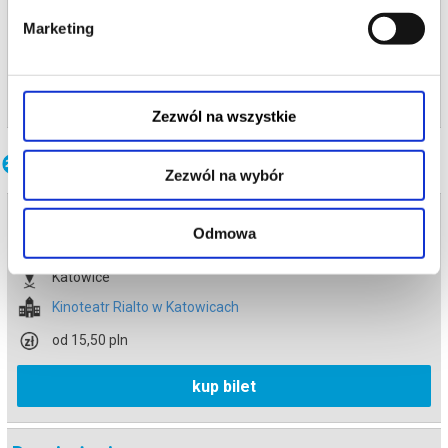
Katowice
Marketing
Kinoteatr Rialto w Katowicach
info
Zezwól na wszystkie
Inne terminy
Zezwól na wybór
Drugie życie
Odmowa
13.08.2026 , g. 13:30
Katowice
Kinoteatr Rialto w Katowicach
od 15,50 pln
kup bilet