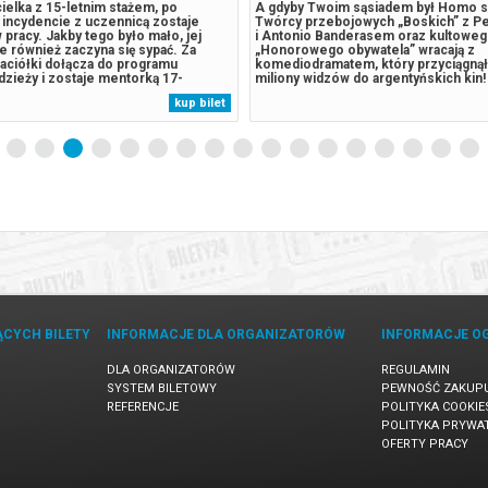
ielka z 15-letnim stażem, po
A gdyby Twoim sąsiadem był Homo s
 incydencie z uczennicą zostaje
Twórcy przebojowych „Boskich” z P
pracy. Jakby tego było mało, jej
i Antonio Banderasem oraz kultowe
e również zaczyna się sypać. Za
„Honorowego obywatela” wracają z
aciółki dołącza do programu
komediodramatem, który przyciągnął
zieży i zostaje mentorką 17-
miliony widzów do argentyńskich kin!
ma - chłopaka z wybuchowym
mundialu, ksiądz z dzielnicy slumsów,
kup bilet
 nienajlepszą kartoteką.Przed nimi
reżyser filmowy, neurotyczny intelekt
óre brzmi jak kara wymyślona przez
prezydent elekt. Wszystkie te postaci,
innych, łączy...
ĄCYCH BILETY
INFORMACJE DLA ORGANIZATORÓW
INFORMACJE O
DLA ORGANIZATORÓW
REGULAMIN
SYSTEM BILETOWY
PEWNOŚĆ ZAKUP
REFERENCJE
POLITYKA COOKIE
POLITYKA PRYWA
OFERTY PRACY