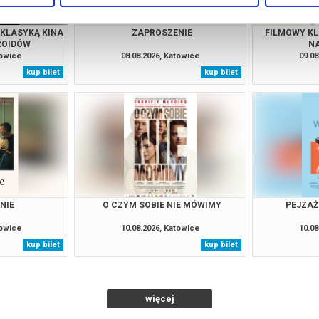
 KLASYKĄ KINA
ZAPROSZENIE
FILMOWY KL
ROIDÓW
NA
towice
08.08.2026, Katowice
09.08
kup bilet
kup bilet
NIE
O CZYM SOBIE NIE MÓWIMY
PEJZAŻ
towice
10.08.2026, Katowice
10.08
kup bilet
kup bilet
więcej