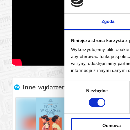
Zgoda
Niniejsza strona korzysta z
Wykorzystujemy pliki cookie 
aby oferować funkcje społecz
witryny, udostępniamy part
informacje z innymi danymi 
Wybór
Inne wydarzenia organizatora
Niezbędne
zgody
Odmowa