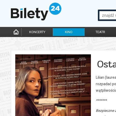
KONCERTY
KINO
TEATR
Ost
Lilian (laur
rozpadać po
wątpliwościa
*******
Bezpieczne 