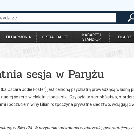
KABARET I
FILHARMONIA
OPERA I BALET
DLA DZIE
STAND-UP
atnia sesja w Paryżu
eatka Oscara Jodie Foster) jest cenioną psychiatrą prowadzącą własną 
 nagłej śmierci wieloletniej pacjentki. Czy było to samobójstwo, mord
mi i poczuciem winy Lilian rozpoczyna prywatne śledztwo, wciągając w 
zakupy w Bilety24. W przypadku odwołania wydarzenia, gwarantujemy