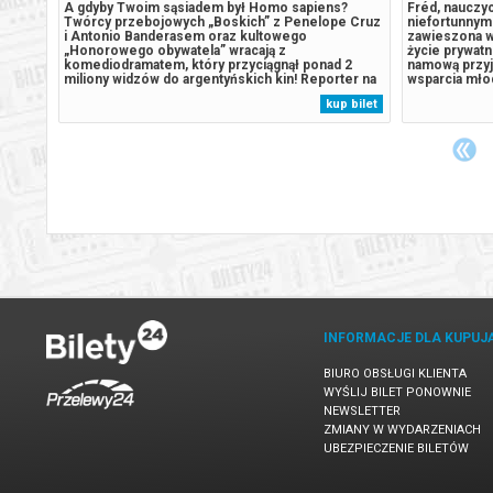
A gdyby Twoim sąsiadem był Homo sapiens?
Fréd, nauczyc
rdziej
Twórcy przebojowych „Boskich” z Penelope Cruz
niefortunnym
jego
i Antonio Banderasem oraz kultowego
zawieszona w 
ukcji -
„Honorowego obywatela” wracają z
życie prywatn
kino:
komediodramatem, który przyciągnął ponad 2
namową przyj
 humor
miliony widzów do argentyńskich kin! Reporter na
wsparcia młod
mundialu, ksiądz z dzielnicy slumsów, milioner,
letniego Ada
 bilet
kup bilet
ię
reżyser filmowy, neurotyczny intelektualista,
charakterem i
prezydent elekt. Wszystkie te postaci, i kilka
wyzwanie, kt
innych, łączy...
kogoś bez...
INFORMACJE DLA KUPUJ
BIURO OBSŁUGI KLIENTA
WYŚLIJ BILET PONOWNIE
NEWSLETTER
ZMIANY W WYDARZENIACH
UBEZPIECZENIE BILETÓW