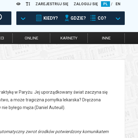
ZAREJESTRUJ SIĘ
ZALOGUJ SIĘ
PL
/
EN
KIEDY?
GDZIE?
CO?
CI
ONLINE
KARNETY
INNE
praktykę w Paryżu. Jej uporządkowany świat zaczyna się
erstwo, a może tragiczna pomyłka lekarska? Dręczona
nie byłego męża (Daniel Auteuil).
 automatyczny zwrot środków potwierdzony komunikatem