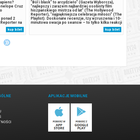
apiens?
"Ból i blask" to arcydzieło" (Gazeta Wyborcza),
Fréd, 
enelope Cruz
"najlepszy i zarazem najbardziej osobisty film
niefor
go
hiszpańskiego mistrza od lat" (The Hollywood
zawies
Reporter), "najpiękniejsza celebracja miłości" (The
życie 
 ponad 2
Playlist). Doskonałe recenzje, łzy wzruszenia i 10-
namową
 Reporter na
minutowa owacja po seansie – to tylko kilka reakcji
wsparc
 milioner,
na najnowszy film jednego z najwybitniejszych
letni
kup bilet
kup bilet
ualista,
reżyserów światowego kina, Pedro Almodóvara.
charak
 i kilka
Twórca „Wszystko...
wyzwan
kogoś 
GÓLNE
APLIKACJE MOBILNE
U
S
TNOŚCI