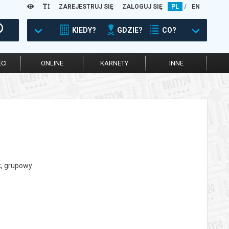
ZAREJESTRUJ SIĘ
ZALOGUJ SIĘ
PL
/
EN
KIEDY?
GDZIE?
CO?
CI
ONLINE
KARNETY
INNE
ek, grupowy