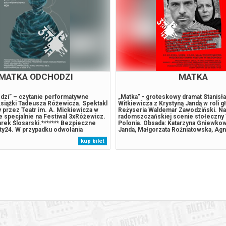
MATKA ODCHODZI
MATKA
dzi” – czytanie performatywne
„Matka” - groteskowy dramat Stanisł
siążki Tadeusza Różewicza. Spektakl
Witkiewicza z Krystyną Jandą w roli g
 przez Teatr im. A. Mickiewicza w
Reżyseria Waldemar Zawodziński. Na
 specjalnie na Festiwal 3xRóżewicz.
radomszczańskiej scenie stołeczny 
rek Ślosarski.******* Bezpieczne
Polonia. Obsada: Katarzyna Gniewkow
ety24. W przypadku odwołania
Janda, Małgorzata Rożniatowska, Ag
gwarantujemy automatyczny zwrot
Skrzypczak/Agnieszka Żulewska, Ja
kup bilet
wierdzony komunikatem wysyłanym
Boberek, Tomasz Tyndyk, Bartosz W
il, podany podczas zak...
3xRóżewicz******* Bezpieczne zakupy
W przypadku odwołania...