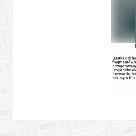
„Matka odcho
fragmentów k
przygotowany
Częstochowie
Reżyseria: Ma
zakupy w Bil
wydarzenia, 
środków pot
na adres e-ma