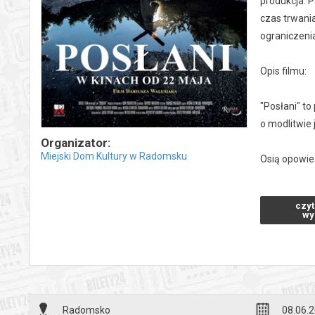
produkcja: 
czas trwania
ograniczenia
Opis filmu:
"Posłani" to
o modlitwie 
Organizator:
Miejski Dom Kultury w Radomsku
Osią opowie
krzyż. Trasa
tylko wysiłe
czyt
wy
Wokół tej hi
nic nie było
nadziei, któ
Wojownicy Ma
dziś Kościół
Radomsko
08.06.2