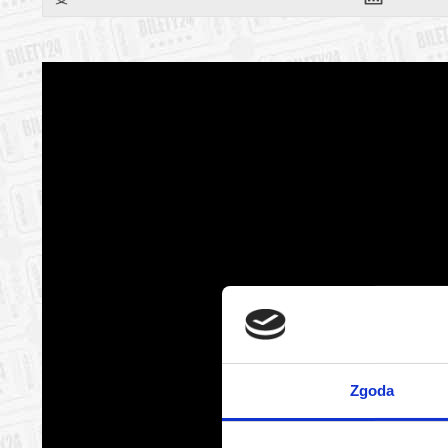
*******
Bezpieczne 
wysyłanym n
Zgoda