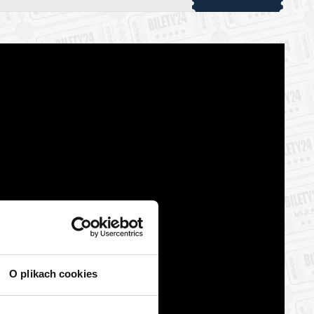
 automatyczny zwrot środków potwierdzony komunikatem
O plikach cookies