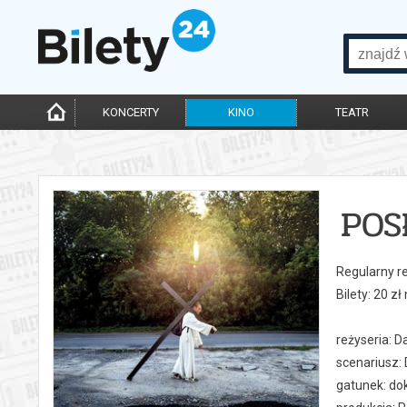
KONCERTY
KINO
TEATR
POS
Regularny r
Bilety: 20 z
reżyseria: D
scenariusz: 
gatunek: dok