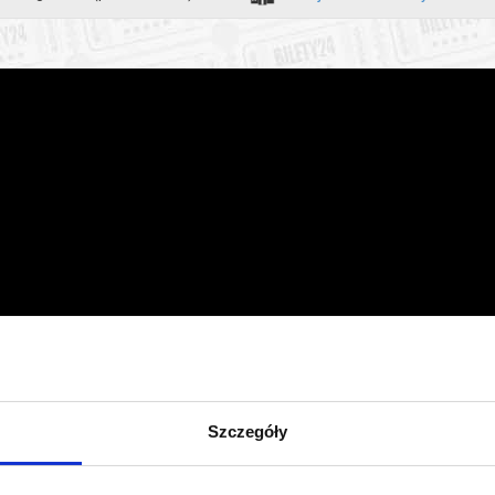
zakupy w Bilety24. W przypadku odwołania wydarzenia, gwarantujemy
a adres e-mail, podany podczas zakupu.
Szczegóły