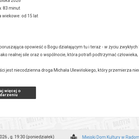
Polska 2026
: 83 minut
 wiekowe: od 15 lat
 poruszająca opowieść o Bogu działającym tu i teraz - w życiu zwykłych
jako realnej sile oraz o wspólnocie, która potrafi podtrzymać człowieka, 
ści jest niecodzienna droga Michała Ulewińskiego, który przemierza ni
 - od Zalewu Wiślanego po Giewont, dalej przez Gniezno aż do Sokółki -
k fizyczny. To intensywna, osobista modlitwa, duchowa walka i proces 
aj więcej o
darzeniu
storii splatają się losy innych bohaterów - ludzi, których życie zostało n
 już takie samo. Ich świadectwa budują opowieść o tęsknocie za sensem, o
ra nie gaśnie nigdy. Film pokazuje również żywą, dynamiczną rzeczywis
ryi czy grupy modlitewne gromadzące tysiące osób w Polsce i poza jej
, oraz rosnącej roli świeckich w jego odnowie.
026 , g. 19:30
(poniedziałek)
Miejski Dom Kultury w Rado