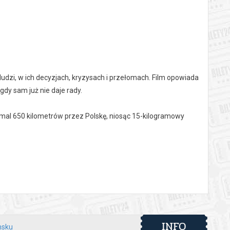
 ludzi, w ich decyzjach, kryzysach i przełomach. Film opowiada
gdy sam już nie daje rady.
emal 650 kilometrów przez Polskę, niosąc 15-kilogramowy
 układa się w symboliczny znak krzyża na mapie kraju. To nie
głębokiej wewnętrznej przemiany.
agle zatrzymane przez kryzys, spotkanie lub decyzję, po której
 bólu, który potrafi stać się początkiem nowego życia, i o
tość współczesnych wspólnot takich jak Męski Różaniec,
 granicami. Dotyka także napięć i wyzwań, przed którymi stoi
INFO
msku