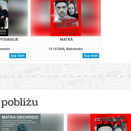
WYSIADUJE
MATKA
domsko
12.10.2026, Radomsko
kup bilet
kup bilet
pobliżu