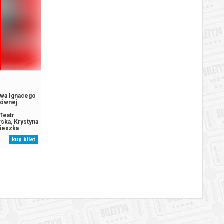
awa Ignacego
łównej.
Teatr
ska, Krystyna
nieszka
rosław
kup bilet
aga.
 w Bilety24.