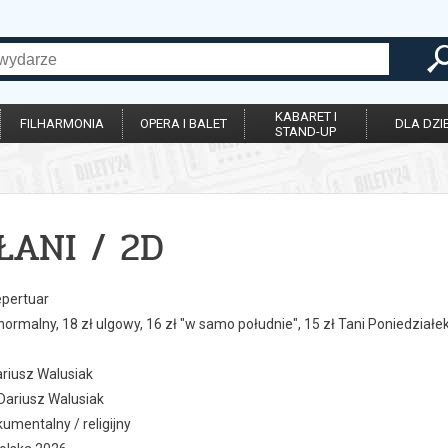
KABARET I
FILHARMONIA
OPERA I BALET
DLA DZIE
STAND-UP
ŁANI / 2D
epertuar
ł normalny, 18 zł ulgowy, 16 zł "w samo południe", 15 zł Tani Poniedział
ariusz Walusiak
Dariusz Walusiak
umentalny / religijny