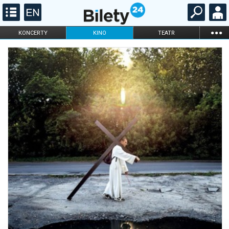
...
KONCERTY
KINO
TEATR
KABARET I
FILHARMONIA
OPERA I BALET
STAND-UP
DLA DZIECI
ONLINE
KARNETY