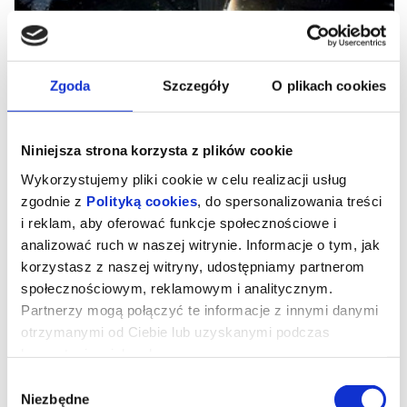
Zgoda
Szczegóły
O plikach cookies
Niniejsza strona korzysta z plików cookie
Wykorzystujemy pliki cookie w celu realizacji usług
zgodnie z
Polityką cookies
, do spersonalizowania treści
i reklam, aby oferować funkcje społecznościowe i
analizować ruch w naszej witrynie. Informacje o tym, jak
POSŁANI / 2D
korzystasz z naszej witryny, udostępniamy partnerom
społecznościowym, reklamowym i analitycznym.
Partnerzy mogą połączyć te informacje z innymi danymi
Regularny repertuar
otrzymanymi od Ciebie lub uzyskanymi podczas
Bilety: 20 zł normalny, 18 zł ulgowy, 16 zł "w samo południe", 15 zł
Tani Poniedziałek, grupowy
korzystania z ich usług.
reżyseria: Dariusz Walusiak
Wybór
scenariusz: Dariusz Walusiak
gatunek: dokumentalny / religijny
Niezbędne
zgody