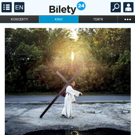
...
KONCERTY
KINO
TEATR
KABARET I
FILHARMONIA
OPERA I BALET
STAND-UP
DLA DZIECI
ONLINE
KARNETY