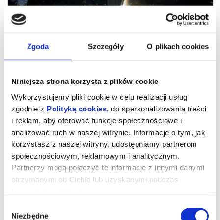
Zgoda
Szczegóły
O plikach cookies
Niniejsza strona korzysta z plików cookie
Wykorzystujemy pliki cookie w celu realizacji usług
zgodnie z
Polityką cookies
, do spersonalizowania treści
i reklam, aby oferować funkcje społecznościowe i
analizować ruch w naszej witrynie. Informacje o tym, jak
POSŁANI / 2D
korzystasz z naszej witryny, udostępniamy partnerom
społecznościowym, reklamowym i analitycznym.
Partnerzy mogą połączyć te informacje z innymi danymi
Regularny repertuar
otrzymanymi od Ciebie lub uzyskanymi podczas
Bilety: 20 zł normalny, 18 zł ulgowy, 16 zł "w samo południe", 15 zł
Tani Poniedziałek, grupowy
korzystania z ich usług.
reżyseria: Dariusz Walusiak
Wybór
scenariusz: Dariusz Walusiak
gatunek: dokumentalny / religijny
Niezbędne
zgody