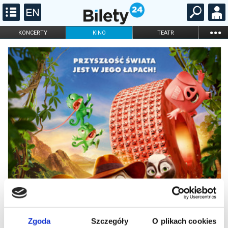
...
KONCERTY
KINO
TEATR
KABARET I
FILHARMONIA
OPERA I BALET
STAND-UP
DLA DZIECI
ONLINE
KARNETY
Zgoda
Szczegóły
O plikach cookies