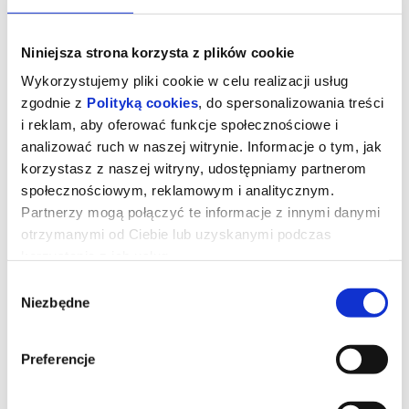
Niniejsza strona korzysta z plików cookie
Wykorzystujemy pliki cookie w celu realizacji usług
zgodnie z
Polityką cookies
, do spersonalizowania treści
i reklam, aby oferować funkcje społecznościowe i
analizować ruch w naszej witrynie. Informacje o tym, jak
korzystasz z naszej witryny, udostępniamy partnerom
społecznościowym, reklamowym i analitycznym.
Partnerzy mogą połączyć te informacje z innymi danymi
otrzymanymi od Ciebie lub uzyskanymi podczas
korzystania z ich usług.
Kurozając i świątynia Świstaka
(dubbing PL)
Wybór
Niezbędne
zgody
Gdy wyjątkowy pół kurczak, pół zając odkrywa, że nie jest sam i
Preferencje
ma siostrę, a cały gatunek kurozająców potrzebuje ratunku,
wyrusza w ryzykowną podróż do legendarnej Świątyni Świstaka.
Tylko ukryta tam moc może odmienić ich los. Przed nim
niebezpieczna droga, przeciwnicy gotowi na wszystko i decyzja,