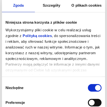
Zgoda
Szczegóły
O plikach cookies
Niniejsza strona korzysta z plików cookie
Wykorzystujemy pliki cookie w celu realizacji usług
zgodnie z
Polityką cookies
, do spersonalizowania treści
i reklam, aby oferować funkcje społecznościowe i
analizować ruch w naszej witrynie. Informacje o tym, jak
korzystasz z naszej witryny, udostępniamy partnerom
społecznościowym, reklamowym i analitycznym.
Partnerzy mogą połączyć te informacje z innymi danymi
OJCZYZNA (napisy PL)
otrzymanymi od Ciebie lub uzyskanymi podczas
korzystania z ich usług.
Wybór
LEKTOR LUB AUDIODESKRYPCJA
Niezbędne
Możliwe jest skorzystanie z lektora lub audiodeskrypcji za
zgody
pomocą bezpłatnej aplikacji na smartfony KINO DOSTĘPNE.
Aplikację należy zainstalować przed startem projekcji, a do
skorzystania z tej opcji potrzebne są słuchawki i dostęp do
sieci komórkowej.
Preferencje
„Ojczyzna" opowiada o relacji między Thomasem Mannem