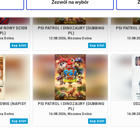
Zezwól na wybór
Z
M NOWY DZIEŃ
PSI PATROL I DINOZAURY (DUBBING
PSI PATROL 
PL)
PL)
na Dolna
12.08.2026, Mszana Dolna
13.08.2
kup bilet
kup bilet
OWIE (NAPISY
PSI PATROL I DINOZAURY (DUBBING
ODZ
PL)
na Dolna
16.08.2026, Mszana Dolna
16.08.2
kup bilet
kup bilet