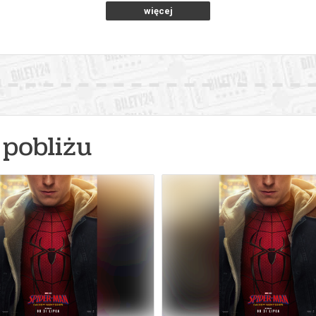
więcej
pobliżu