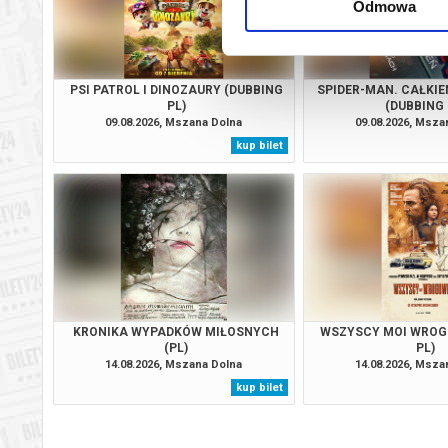
Odmowa
PSI PATROL I DINOZAURY (DUBBING
SPIDER-MAN. CAŁKIE
PL)
(DUBBING 
09.08.2026, Mszana Dolna
09.08.2026, Msza
kup bilet
KRONIKA WYPADKÓW MIŁOSNYCH
WSZYSCY MOI WROG
(PL)
PL)
14.08.2026, Mszana Dolna
14.08.2026, Msza
kup bilet