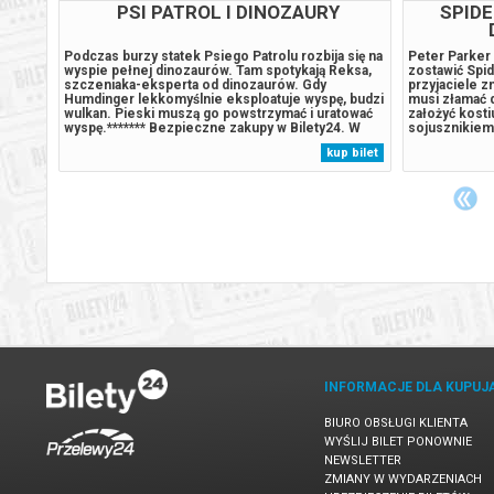
PSI PATROL I DINOZAURY
SPID
 się na
Podczas burzy statek Psiego Patrolu rozbija się na
Peter Parker 
eksa,
wyspie pełnej dinozaurów. Tam spotykają Reksa,
zostawić Spi
szczeniaka-eksperta od dinozaurów. Gdy
przyjaciele z
 budzi
Humdinger lekkomyślnie eksploatuje wyspę, budzi
musi złamać d
tować
wulkan. Pieski muszą go powstrzymać i uratować
założyć kosti
. W
wyspę.******* Bezpieczne zakupy w Bilety24. W
sojusznikiem
emy
przypadku odwołania wydarzenia, gwarantujemy
Bilety24. W p
 bilet
kup bilet
automatyczny zwrot środków potwierdzony
gwarantujemy
komunikatem wysyłanym na adres...
potwierdzony
INFORMACJE DLA KUPUJ
BIURO OBSŁUGI KLIENTA
WYŚLIJ BILET PONOWNIE
NEWSLETTER
ZMIANY W WYDARZENIACH