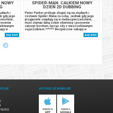
M NOWY
SPIDER-MAN. CAŁKIEM NOWY
NG
DZIEŃ 2D DUBBING
udiach i
Peter Parker próbuje skupić się na studiach i
Podcza
k gdy jego
zostawić Spider-Mana za sobą. Jednak gdy jego
wyspie
czeństwie,
przyjaciele znajdują się w niebezpieczeństwie,
szczen
ponownie
musi złamać daną sobie obietnicę i ponownie
Humdin
czekiwanym
założyć kostium, łącząc siły z nieoczekiwanym
wulkan
kupy w
sojusznikiem.******* Bezpieczne zakupy w
wyspę.
arzenia,
Bilety24. W przypadku odwołania wydarzenia,
przypa
kup bilet
kup bilet
rodków
gwarantujemy automatyczny zwrot środków
autom
m na adres...
potwierdzony komunikatem wysyłanym na adres...
komuni
GÓLNE
APLIKACJE MOBILNE
U
S
TNOŚCI