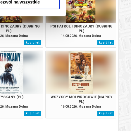
ezwól na wszystkie
I DINOZAURY (DUBBING
PSI PATROL I DINOZAURY (DUBBING
PL)
PL)
026, Mszana Dolna
14.08.2026, Mszana Dolna
kup bilet
kup bilet
YSKANY (PL)
WSZYSCY MOI WROGOWIE (NAPISY
PL)
026, Mszana Dolna
16.08.2026, Mszana Dolna
kup bilet
kup bilet