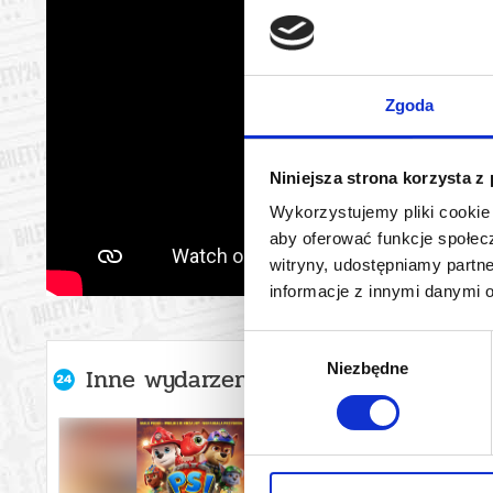
Zgoda
Niniejsza strona korzysta z
Wykorzystujemy pliki cookie 
aby oferować funkcje społecz
witryny, udostępniamy part
informacje z innymi danymi 
Wybór
Niezbędne
zgody
Inne wydarzenia organizatora