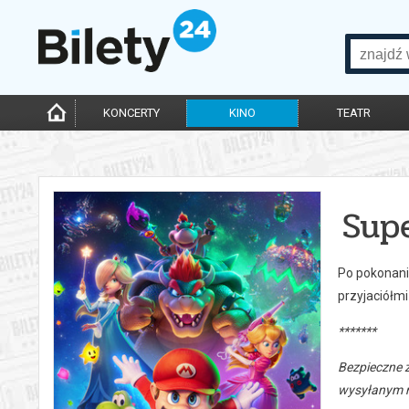
KONCERTY
KINO
TEATR
Sup
Po pokonani
przyjaciółmi
*******
Bezpieczne 
wysyłanym n