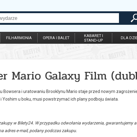
KABARET I
FILHARMONIA
OPERA I BALET
DLA DZIE
STAND-UP
er Mario Galaxy Film (dub
u Bowsera i uratowaniu Brooklynu Mario staje przed nowym zagrożenie
 i Yoshim u boku, musi powstrzymać ich plany podboju świata.
zakupy w Bilety24. W przypadku odwołania wydarzenia, gwarantujemy
a adres e-mail, podany podczas zakupu.