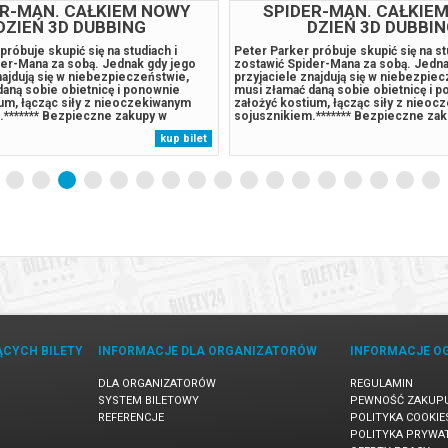
ER-MAN. CAŁKIEM NOWY
SPIDER-MAN. CAŁKIE
DZIEŃ 3D DUBBING
DZIEŃ 3D DUBBI
próbuje skupić się na studiach i
Peter Parker próbuje skupić się na st
der-Mana za sobą. Jednak gdy jego
zostawić Spider-Mana za sobą. Jedna
najdują się w niebezpieczeństwie,
przyjaciele znajdują się w niebezpie
aną sobie obietnicę i ponownie
musi złamać daną sobie obietnicę i 
um, łącząc siły z nieoczekiwanym
założyć kostium, łącząc siły z nieo
.******* Bezpieczne zakupy w
sojusznikiem.******* Bezpieczne za
rzypadku odwołania wydarzenia,
Bilety24. W przypadku odwołania wyd
kup bilet
 automatyczny zwrot środków
gwarantujemy automatyczny zwrot ś
 komunikatem wysyłanym na adres...
potwierdzony komunikatem wysyłany
ĄCYCH BILETY
INFORMACJE DLA ORGANIZATORÓW
INFORMACJE O
DLA ORGANIZATORÓW
REGULAMIN
SYSTEM BILETOWY
PEWNOŚĆ ZAKUP
REFERENCJE
POLITYKA COOKIE
POLITYKA PRYWA