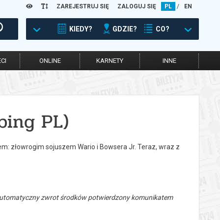
ZAREJESTRUJ SIĘ
ZALOGUJ SIĘ
PL
/
EN
KIEDY?
GDZIE?
CO?
CI
ONLINE
KARNETY
INNE
bing PL)
m: złowrogim sojuszem Wario i Bowsera Jr. Teraz, wraz z
 automatyczny zwrot środków potwierdzony komunikatem