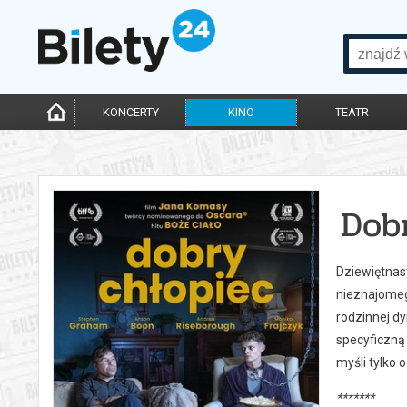
KONCERTY
KINO
TEATR
Dob
Dziewiętnas
nieznajomeg
rodzinnej d
specyficzną 
myśli tylko 
*******