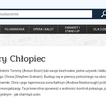
KABARET I
FILHARMONIA
OPERA I BALET
DLA DZIE
STAND-UP
ry Chłopiec
toletni Tommy (Anson Boon) lubi swoje beztroskie, pełne używek i lek
o, Chrisa (Stephen Graham). Budząc się w piwnicy położonego na uboc
ynamiki. Chris i jego tajemnicza żona Kathryn (Andrea Riseborough) pr
resocjalizację. Ta przewrotna opowieść o wolności i kontroli pokazuje,
o jednym - jak stamtąd uciec.