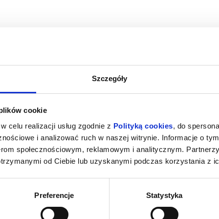
Szczegóły
ĘCI
VAIANA
NIESAMOWI
 plików cookie
cz Gdański
09.08.2026, Pruszcz Gdański
09.08.20
w celu realizacji usług zgodnie z
Polityką cookies
, do spersona
kup bilet
kup bilet
nościowe i analizować ruch w naszej witrynie. Informacje o tym
nerom społecznościowym, reklamowym i analitycznym. Partnerz
otrzymanymi od Ciebie lub uzyskanymi podczas korzystania z ic
Preferencje
Statystyka