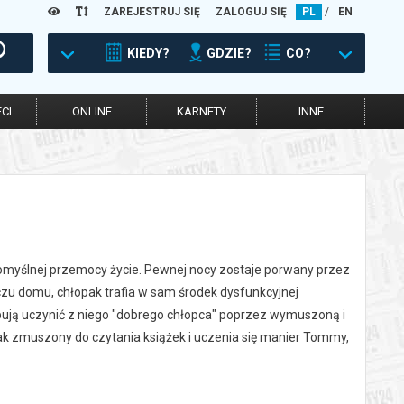
ZAREJESTRUJ SIĘ
ZALOGUJ SIĘ
PL
/
EN
KIEDY?
GDZIE?
CO?
CI
ONLINE
KARNETY
INNE
komyślnej przemocy życie. Pewnej nocy zostaje porwany przez
zu domu, chłopak trafia w sam środek dysfunkcyjnej
óbują uczynić z niego "dobrego chłopca" poprzez wymuszoną i
 jak zmuszony do czytania książek i uczenia się manier Tommy,