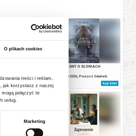
O plikach cookies
TA HISTORIA MUMBO
SNY O SŁONIACH
JUMBO
26, Pruszcz Gdański
09.08.2026, Pruszcz Gdański
lizowania treści i reklam,
kup bilet
kup bilet
, jak korzystasz z naszej
y mogą połączyć te
h usług.
Marketing