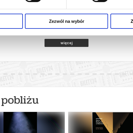
TORIA MUMBO
HITPIG. ŚWINIAK ZAWODOWIEC
cz Gdański
11.08.2026, Pruszcz Gdański
11.08.20
kup bilet
kup bilet
Zezwól na wybór
Z
więcej
pobliżu