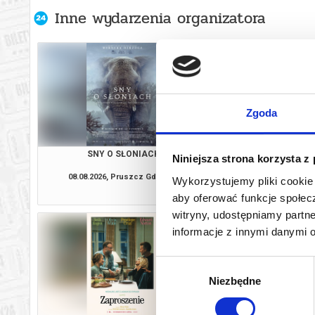
Inne wydarzenia organizatora
Zgoda
SNY O SŁONIACH
WYSCHNI
Niniejsza strona korzysta z
08.08.2026, Pruszcz Gdański
09.08.2026, Prusz
Wykorzystujemy pliki cookie 
kup bilet
aby oferować funkcje społecz
witryny, udostępniamy part
informacje z innymi danymi 
Wybór
Niezbędne
zgody