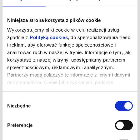
Niniejsza strona korzysta z plików cookie
Wykorzystujemy pliki cookie w celu realizacji usług
zgodnie z
Polityką cookies
, do spersonalizowania treści
i reklam, aby oferować funkcje społecznościowe i
analizować ruch w naszej witrynie. Informacje o tym, jak
korzystasz z naszej witryny, udostępniamy partnerom
społecznościowym, reklamowym i analitycznym.
Partnerzy mogą połączyć te informacje z innymi danymi
otrzymanymi od Ciebie lub uzyskanymi podczas
korzystania z ich usług.
Drama
Wybór
Niezbędne
zgody
Piękni, zamożni i zakochani. Ich zbliżający się ślub będzie jedynie
postawieniem kropki nad "i". No chyba, że do niego wcale nie
dojdzie. Na kilka dni przed ceremonią, na jaw wychodzi szokująca
Preferencje
informacja o przeszłości przyszłej panny młodej, która stawia ją w
bardzo mrocznym świetle. Czy przyszły pan młody znajdzie w
sobie tyle miłości, wyrozumiałości i empatii, by zrozumieć i