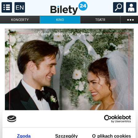
...
KONCERTY
KINO
TEATR
KABARET I
FILHARMONIA
OPERA I BALET
STAND-UP
DLA DZIECI
ONLINE
KARNETY
Zgoda
Szczegóły
O plikach cookies