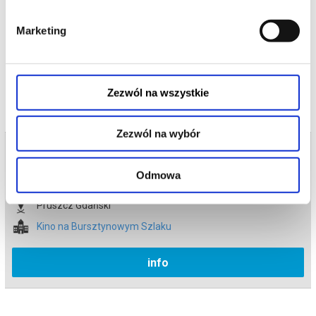
*******
Marketing
Bezpieczne zakupy w Bilety24. W przypadku odwołania
wydarzenia, gwarantujemy automatyczny zwrot środków
potwierdzony komunikatem wysyłanym na adres e-mail, podany
podczas zakupu.
Zezwól na wszystkie
Zezwól na wybór
Bilety na termin:
27.06.2026 , g. 18:00 (sobota)
Odmowa
27.06.2026 , g. 18:00
Pruszcz Gdański
Kino na Bursztynowym Szlaku
info