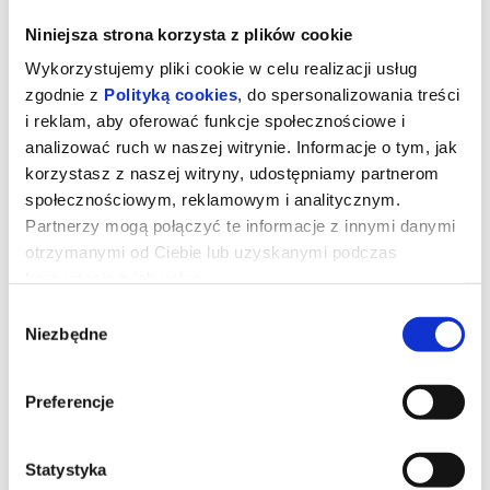
Niniejsza strona korzysta z plików cookie
Wykorzystujemy pliki cookie w celu realizacji usług
zgodnie z
Polityką cookies
, do spersonalizowania treści
i reklam, aby oferować funkcje społecznościowe i
analizować ruch w naszej witrynie. Informacje o tym, jak
korzystasz z naszej witryny, udostępniamy partnerom
społecznościowym, reklamowym i analitycznym.
Partnerzy mogą połączyć te informacje z innymi danymi
otrzymanymi od Ciebie lub uzyskanymi podczas
korzystania z ich usług.
Mikey i Nicky
Wybór
Niezbędne
zgody
Nicky jest drobnym cwaniaczkiem, który wpadł w ogromne
Preferencje
tarapaty. Szuka go gangster, któremu mężczyzna jest winien duże
pieniądze. Ukrywa się w hotelu, skąd spanikowany dzwoni do
swojego przyjaciela z młodości – Mikey'a. Zanim mężczyźni
znajdą sposób, jak wyciągnąć Nicky'ego z kłopotów, muszą
zmierzyć się ze swoją przeszłością i zastanowić się nad wartością
Statystyka
przyjaźni.