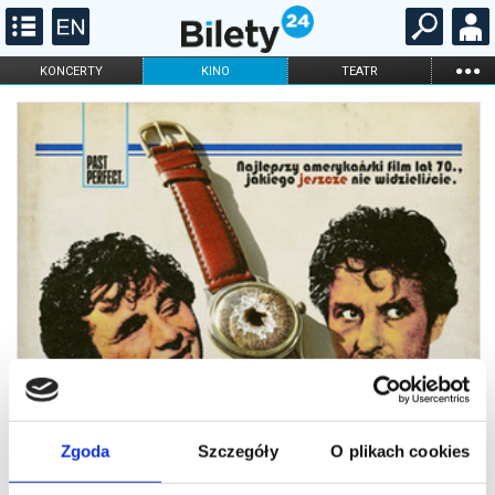
...
KONCERTY
KINO
TEATR
KABARET I
FILHARMONIA
OPERA I BALET
STAND-UP
DLA DZIECI
ONLINE
KARNETY
Zgoda
Szczegóły
O plikach cookies