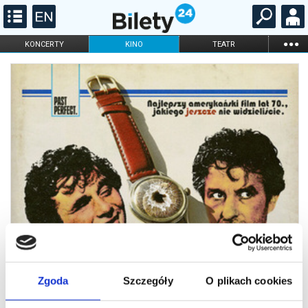
...
KONCERTY
KINO
TEATR
KABARET I
FILHARMONIA
OPERA I BALET
STAND-UP
DLA DZIECI
ONLINE
KARNETY
Zgoda
Szczegóły
O plikach cookies