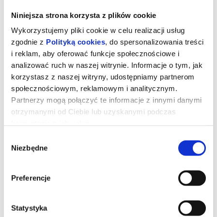
Niniejsza strona korzysta z plików cookie
Wykorzystujemy pliki cookie w celu realizacji usług
zgodnie z
Polityką cookies
, do spersonalizowania treści
i reklam, aby oferować funkcje społecznościowe i
analizować ruch w naszej witrynie. Informacje o tym, jak
korzystasz z naszej witryny, udostępniamy partnerom
społecznościowym, reklamowym i analitycznym.
Partnerzy mogą połączyć te informacje z innymi danymi
otrzymanymi od Ciebie lub uzyskanymi podczas
korzystania z ich usług.
Mikey i Nicky
Wybór
Niezbędne
zgody
Nicky jest drobnym cwaniaczkiem, który wpadł w ogromne
Preferencje
tarapaty. Szuka go gangster, któremu mężczyzna jest winien duże
pieniądze. Ukrywa się w hotelu, skąd spanikowany dzwoni do
swojego przyjaciela z młodości – Mikey'a. Zanim mężczyźni
znajdą sposób, jak wyciągnąć Nicky'ego z kłopotów, muszą
zmierzyć się ze swoją przeszłością i zastanowić się nad wartością
Statystyka
przyjaźni.