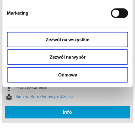
*******
Marketing
Bezpieczne zakupy w Bilety24. W przypadku odwołania
wydarzenia, gwarantujemy automatyczny zwrot środków
potwierdzony komunikatem wysyłanym na adres e-mail, podany
podczas zakupu.
Zezwól na wszystkie
Zezwól na wybór
Bilety na termin:
28.06.2026 , g. 18:00 (niedziela)
Odmowa
28.06.2026 , g. 18:00
Pruszcz Gdański
Kino na Bursztynowym Szlaku
info