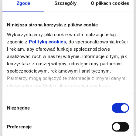
Zgoda
Szczegóły
O plikach cookies
Niniejsza strona korzysta z plików cookie
Wykorzystujemy pliki cookie w celu realizacji usług
zgodnie z
Polityką cookies
, do spersonalizowania treści
i reklam, aby oferować funkcje społecznościowe i
analizować ruch w naszej witrynie. Informacje o tym, jak
korzystasz z naszej witryny, udostępniamy partnerom
społecznościowym, reklamowym i analitycznym.
Partnerzy mogą połączyć te informacje z innymi danymi
otrzymanymi od Ciebie lub uzyskanymi podczas
Zawodowcy
korzystania z ich usług.
Wybór
Niezbędne
zgody
Rachel, działająca w szarej strefie specjalistka od załatwiania
ekstremalnie trudnych spraw dla wyjątkowo bogatych klientów
otrzymuje zlecenie od grupy nowojorskich inwestorów. Ma
odzyskać dług od mieszkającego na prywatnej wyspie,
Preferencje
dysponującego własną armią miliardera o szemranej reputacji.
Gdy zawodzą cywilizowane metody negocjacji i staje się jasne, że