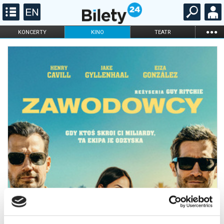
...
KONCERTY
KINO
TEATR
KABARET I
FILHARMONIA
OPERA I BALET
STAND-UP
DLA DZIECI
ONLINE
KARNETY