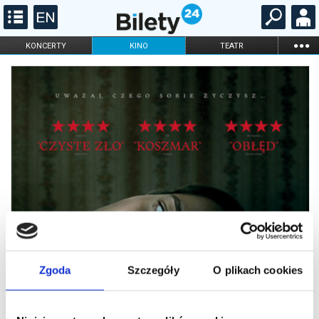
...
KONCERTY
KINO
TEATR
KABARET I
FILHARMONIA
OPERA I BALET
STAND-UP
DLA DZIECI
ONLINE
KARNETY
Zgoda
Szczegóły
O plikach cookies