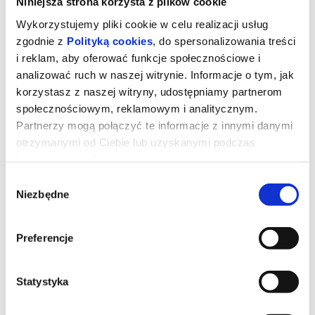
Niniejsza strona korzysta z plików cookie
Wykorzystujemy pliki cookie w celu realizacji usług
zgodnie z
Polityką cookies
, do spersonalizowania treści
i reklam, aby oferować funkcje społecznościowe i
analizować ruch w naszej witrynie. Informacje o tym, jak
korzystasz z naszej witryny, udostępniamy partnerom
społecznościowym, reklamowym i analitycznym.
Partnerzy mogą połączyć te informacje z innymi danymi
otrzymanymi od Ciebie lub uzyskanymi podczas
korzystania z ich usług.
Wybór
Niezbędne
zgody
Obsesja
Preferencje
Chłopak używa magicznej zabawki, by zdobyć serce przyjaciółki,
lecz szybko przekonuje się, że spełnione życzenia mogą mieć
niebezpieczne konsekwencje.
Statystyka
*******
Bezpieczne zakupy w Bilety24. W przypadku odwołania