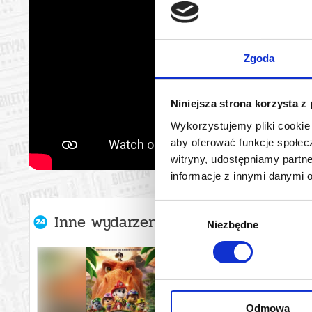
Zgoda
Niniejsza strona korzysta z
Wykorzystujemy pliki cookie 
aby oferować funkcje społecz
witryny, udostępniamy part
informacje z innymi danymi 
Wybór
Inne wydarzenia organizatora
Niezbędne
zgody
Odmowa