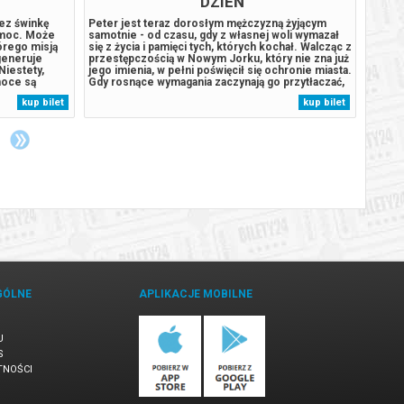
DZIEŃ
zez świnkę
Peter jest teraz dorosłym mężczyzną żyjącym
Gdy ko
 moc. Może
samotnie - od czasu, gdy z własnej woli wymazał
podmie
órego misją
się z życia i pamięci tych, których kochał. Walcząc z
Plattó
generuje
przestępczością w Nowym Jorku, który nie zna już
rzeczy
Niestety,
jego imienia, w pełni poświęcił się ochronie miasta.
Bilety
moce są
Gdy rosnące wymagania zaczynają go przytłaczać,
gwara
czyć się
presja wywołuje zaskakującą fizyczną przemianę,
potwi
kup bilet
kup bilet
ona się, że
która zagraża jego istnieniu, podczas gdy nowy,
e-mail
inalny...
niepokojący...
GÓLNE
APLIKACJE MOBILNE
U
S
TNOŚCI