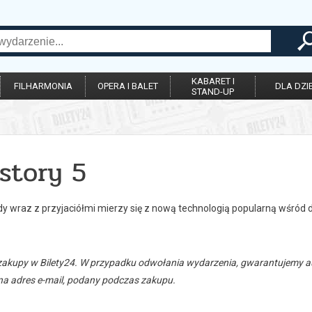
KABARET I
FILHARMONIA
OPERA I BALET
DLA DZIE
STAND-UP
story 5
y wraz z przyjaciółmi mierzy się z nową technologią popularną wśród d
zakupy w Bilety24. W przypadku odwołania wydarzenia, gwarantujemy
a adres e-mail, podany podczas zakupu.