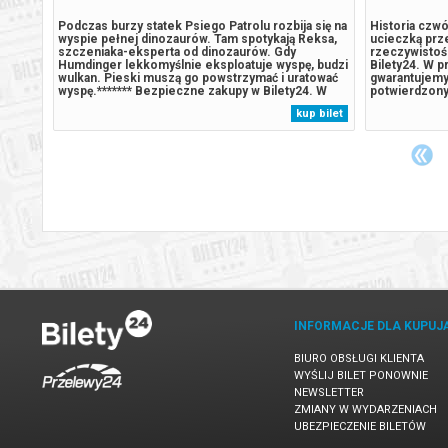
 się na
Podczas burzy statek Psiego Patrolu rozbija się na
Historia czwó
eksa,
wyspie pełnej dinozaurów. Tam spotykają Reksa,
ucieczką prze
szczeniaka-eksperta od dinozaurów. Gdy
rzeczywistoś
 budzi
Humdinger lekkomyślnie eksploatuje wyspę, budzi
Bilety24. W p
tować
wulkan. Pieski muszą go powstrzymać i uratować
gwarantujemy
. W
wyspę.******* Bezpieczne zakupy w Bilety24. W
potwierdzony
emy
przypadku odwołania wydarzenia, gwarantujemy
e-mail, poda
 bilet
kup bilet
automatyczny zwrot środków potwierdzony
komunikatem wysyłanym na adres...
INFORMACJE DLA KUPUJ
BIURO OBSŁUGI KLIENTA
WYŚLIJ BILET PONOWNIE
NEWSLETTER
ZMIANY W WYDARZENIACH
UBEZPIECZENIE BILETÓW