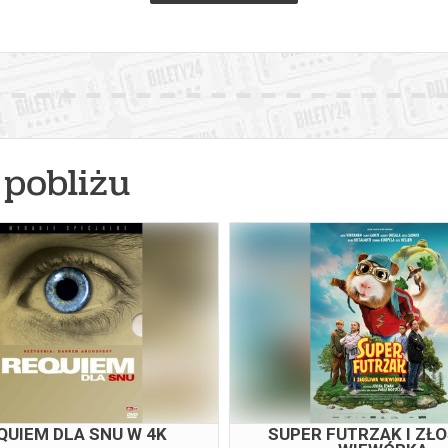
pobliżu
QUIEM DLA SNU W 4K
SUPER FUTRZAK I ZŁ