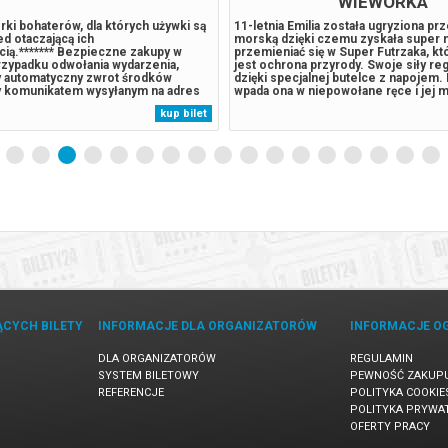
WIEWÓRKA
rki bohaterów, dla których używki są
11-letnia Emilia została ugryziona pr
d otaczającą ich
morską dzięki czemu zyskała super
cią.******* Bezpieczne zakupy w
przemieniać się w Super Futrzaka, kt
rzypadku odwołania wydarzenia,
jest ochrona przyrody. Swoje siły re
 automatyczny zwrot środków
dzięki specjalnej butelce z napojem. 
 komunikatem wysyłanym na adres
wpada ona w niepowołane ręce i jej 
ny podczas zakupu.
zagrożone. Emilia będzie musiała nau
kup bilet
sobie radzić bez magii. Szybko przek
każdy może być superbohaterem. Oryg
ĄCYCH BILETY
INFORMACJE DLA ORGANIZATORÓW
INFORMACJE O
DLA ORGANIZATORÓW
REGULAMIN
SYSTEM BILETOWY
PEWNOŚĆ ZAKUP
REFERENCJE
POLITYKA COOKIE
POLITYKA PRYWA
OFERTY PRACY