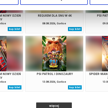
M NOWY DZIEŃ
REQUIEM DLA SNU W 4K
PSI PA
SY
rlice
08.08.2026, Gorlice
09.0
kup bilet
kup bilet
M NOWY DZIEŃ
PSI PATROL I DINOZAURY
SPIDER-MAN
SY
rlice
13.08.2026, Gorlice
13.0
kup bilet
kup bilet
więcej