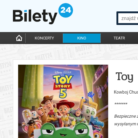
KONCERTY
KINO
TEATR
Toy 
Kowboj Chud
*******
Bezpieczne 
wysyłanym n