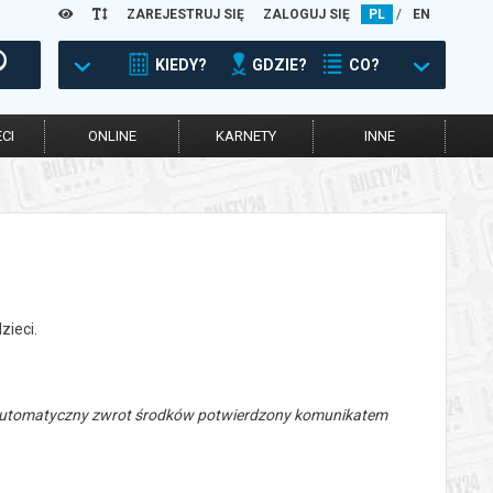
ZAREJESTRUJ SIĘ
ZALOGUJ SIĘ
PL
/
EN
KIEDY?
GDZIE?
CO?
CI
ONLINE
KARNETY
INNE
zieci.
 automatyczny zwrot środków potwierdzony komunikatem