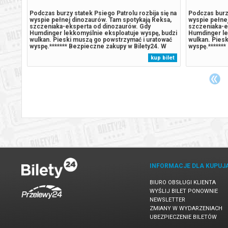
madki
Podczas burzy statek Psiego Patrolu rozbija się na
Podczas burzy
wyspie pełnej dinozaurów. Tam spotykają Reksa,
wyspie pełne
yczkę
szczeniaka-eksperta od dinozaurów. Gdy
szczeniaka-e
ć, że
Humdinger lekkomyślnie eksploatuje wyspę, budzi
Humdinger le
 i
wulkan. Pieski muszą go powstrzymać i uratować
wulkan. Pies
pełen
wyspę.******* Bezpieczne zakupy w Bilety24. W
wyspę.*******
nne
przypadku odwołania wydarzenia, gwarantujemy
przypadku od
 bilet
kup bilet
automatyczny zwrot środków potwierdzony
automatyczny
komunikatem wysyłanym na adres...
komunikatem 
INFORMACJE DLA KUPUJ
BIURO OBSŁUGI KLIENTA
WYŚLIJ BILET PONOWNIE
NEWSLETTER
ZMIANY W WYDARZENIACH
UBEZPIECZENIE BILETÓW