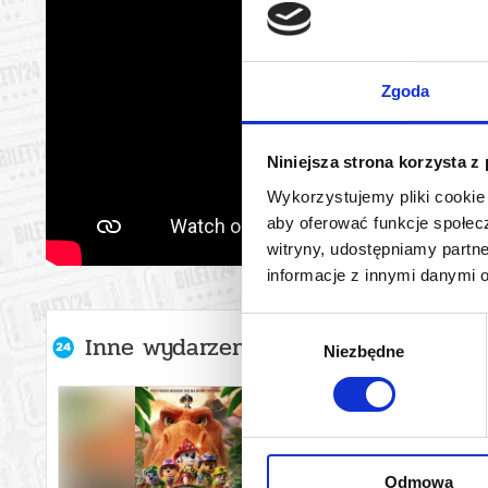
Zgoda
Niniejsza strona korzysta z
Wykorzystujemy pliki cookie 
aby oferować funkcje społecz
witryny, udostępniamy part
informacje z innymi danymi 
Wybór
Inne wydarzenia organizatora
Niezbędne
zgody
Odmowa