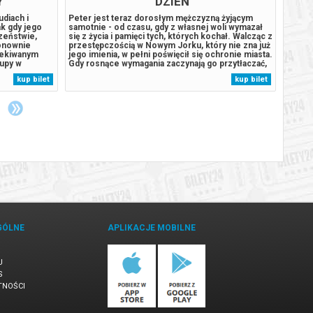
Y
DZIEŃ
udiach i
Peter jest teraz dorosłym mężczyzną żyjącym
Podcza
k gdy jego
samotnie - od czasu, gdy z własnej woli wymazał
wyspie
czeństwie,
się z życia i pamięci tych, których kochał. Walcząc z
szczen
ponownie
przestępczością w Nowym Jorku, który nie zna już
Humdin
czekiwanym
jego imienia, w pełni poświęcił się ochronie miasta.
wulkan
kupy w
Gdy rosnące wymagania zaczynają go przytłaczać,
wyspę.
arzenia,
presja wywołuje zaskakującą fizyczną przemianę,
przypa
kup bilet
kup bilet
rodków
która zagraża jego istnieniu, podczas gdy nowy,
autom
m na adres...
niepokojący...
komuni
GÓLNE
APLIKACJE MOBILNE
U
S
TNOŚCI