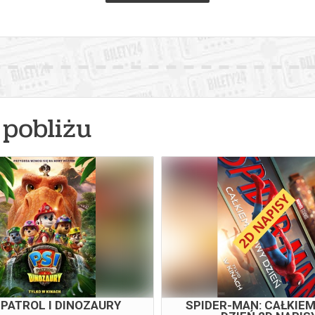
pobliżu
 PATROL I DINOZAURY
SPIDER-MAN: CAŁKIE