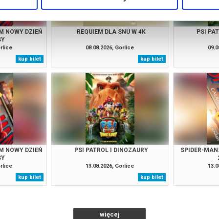
M NOWY DZIEŃ
REQUIEM DLA SNU W 4K
PSI PA
SY
rlice
08.08.2026, Gorlice
09.0
kup bilet
kup bilet
M NOWY DZIEŃ
PSI PATROL I DINOZAURY
SPIDER-MAN
SY
rlice
13.08.2026, Gorlice
13.0
kup bilet
kup bilet
więcej