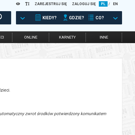
ZAREJESTRUJ SIĘ
ZALOGUJ SIĘ
PL
/
EN
KIEDY?
GDZIE?
CO?
CI
ONLINE
KARNETY
INNE
zieci.
 automatyczny zwrot środków potwierdzony komunikatem