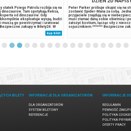
DZIEŃ 2D NAPIS
 statek Psiego Patrolu rozbija się na
Peter Parker próbuje skupić się na st
j dinozaurów. Tam spotykają Reksa,
zostawić Spider-Mana za sobą. Jedna
ksperta od dinozaurów. Gdy
przyjaciele znajdują się w niebezpie
kkomyślnie eksploatuje wyspę, budzi
musi złamać daną sobie obietnicę i 
ki muszą go powstrzymać i uratować
założyć kostium, łącząc siły z nieo
 Bezpieczne zakupy w Bilety24. W
sojusznikiem.******* Bezpieczne za
wołania wydarzenia, gwarantujemy
Bilety24. W przypadku odwołania wyd
kup bilet
 zwrot środków potwierdzony
gwarantujemy automatyczny zwrot ś
wysyłanym na adres...
potwierdzony komunikatem wysyłany
ĄCYCH BILETY
INFORMACJE DLA ORGANIZATORÓW
INFORMACJE O
DLA ORGANIZATORÓW
REGULAMIN
SYSTEM BILETOWY
PEWNOŚĆ ZAKUP
REFERENCJE
POLITYKA COOKIE
POLITYKA PRYWA
OFERTY PRACY