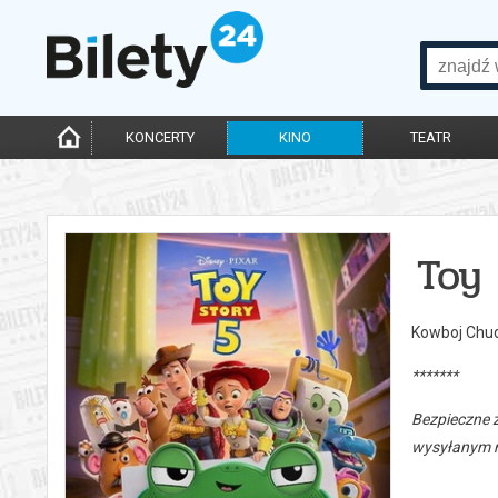
KONCERTY
KINO
TEATR
Toy 
Kowboj Chud
*******
Bezpieczne 
wysyłanym n