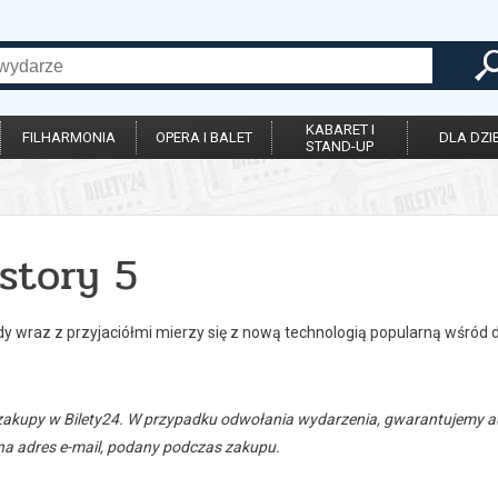
KABARET I
FILHARMONIA
OPERA I BALET
DLA DZIE
STAND-UP
story 5
y wraz z przyjaciółmi mierzy się z nową technologią popularną wśród d
zakupy w Bilety24. W przypadku odwołania wydarzenia, gwarantujemy
a adres e-mail, podany podczas zakupu.