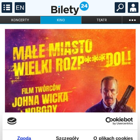
...
KONCERTY
KINO
TEATR
KABARET I
FILHARMONIA
OPERA I BALET
STAND-UP
DLA DZIECI
ONLINE
KARNETY
Zgoda
Szczegóły
O plikach cookies