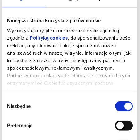
Niniejsza strona korzysta z plików cookie
Wykorzystujemy pliki cookie w celu realizacji usług
zgodnie z
Polityką cookies
, do spersonalizowania treści
i reklam, aby oferować funkcje społecznościowe i
analizować ruch w naszej witrynie. Informacje o tym, jak
korzystasz z naszej witryny, udostępniamy partnerom
społecznościowym, reklamowym i analitycznym.
Partnerzy mogą połączyć te informacje z innymi danymi
otrzymanymi od Ciebie lub uzyskanymi podczas
Normal
korzystania z ich usług.
Wybór
Niezbędne
zgody
Bob Odenkirk w najnowszym akcyjniaku twórców serii „John Wick”
oraz „Nobody”! „Normal” nie przebiera w środkach – to
bezkompromisowa rozrywka pełna napięcia, szalonego tempa,
widowiskowej akcji i gęstej atmosfery.
Preferencje
Dla szeryfa Ulyssesa (Bob Odenkirk) tymczasowe oddelegowanie
do urokliwego miasteczka Normal miało być szansą na nowy
początek — ucieczką od problemów małżeńskich i zawodowych