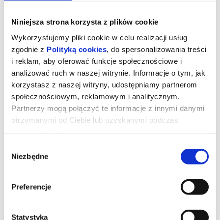
Niniejsza strona korzysta z plików cookie
Wykorzystujemy pliki cookie w celu realizacji usług
zgodnie z
Polityką cookies
, do spersonalizowania treści
i reklam, aby oferować funkcje społecznościowe i
analizować ruch w naszej witrynie. Informacje o tym, jak
korzystasz z naszej witryny, udostępniamy partnerom
społecznościowym, reklamowym i analitycznym.
Partnerzy mogą połączyć te informacje z innymi danymi
otrzymanymi od Ciebie lub uzyskanymi podczas
korzystania z ich usług.
Ojczyzna
Wybór
Niezbędne
zgody
"Ojczyzna" opowiada o relacji między Thomasem Mannem
(Hanns Zischler), laureatem Nagrody Nobla w dziedzinie literatury,
Preferencje
a jego córką Eriką (Sandra Hüller) – aktorką i pisarką. Akcja
rozgrywa się w szczytowym okresie zimnej wojny. Ojciec i córka
wyruszają w trudną, pełną emocji podróż czarnym Buickiem przez
zrujnowane Niemcy – z Frankfurtu pod kontrolą amerykańską do
Weimaru pod wpływem sowieckim. Po raz pierwszy od wojny
Statystyka