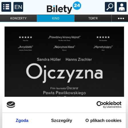
...
KONCERTY
KINO
TEATR
KABARET I
FILHARMONIA
OPERA I BALET
STAND-UP
DLA DZIECI
ONLINE
KARNETY
Zgoda
Szczegóły
O plikach cookies