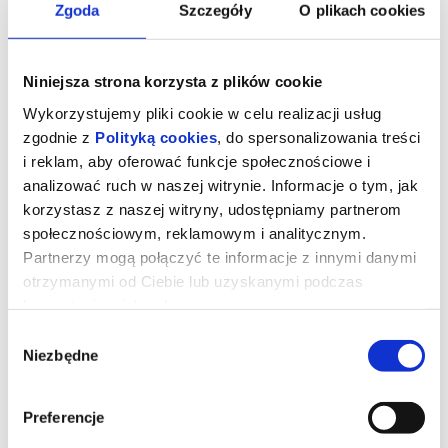
Zgoda
Szczegóły
O plikach cookies
Niniejsza strona korzysta z plików cookie
Wykorzystujemy pliki cookie w celu realizacji usług
zgodnie z
Polityką cookies
, do spersonalizowania treści
i reklam, aby oferować funkcje społecznościowe i
analizować ruch w naszej witrynie. Informacje o tym, jak
korzystasz z naszej witryny, udostępniamy partnerom
społecznościowym, reklamowym i analitycznym.
Partnerzy mogą połączyć te informacje z innymi danymi
otrzymanymi od Ciebie lub uzyskanymi podczas
ZAWODOWCY
korzystania z ich usług.
Wybór
Niezbędne
zgody
Rachel, działająca w szarej strefie specjalistka od załatwiania
ekstremalnie trudnych spraw dla wyjątkowo bogatych klientów
otrzymuje zlecenie od grupy nowojorskich inwestorów. Ma
odzyskać dług od mieszkającego na prywatnej wyspie,
Preferencje
dysponującego własną armią miliardera o szemranej reputacji.
Gdy zawodzą cywilizowane metody negocjacji i staje się jasne, że