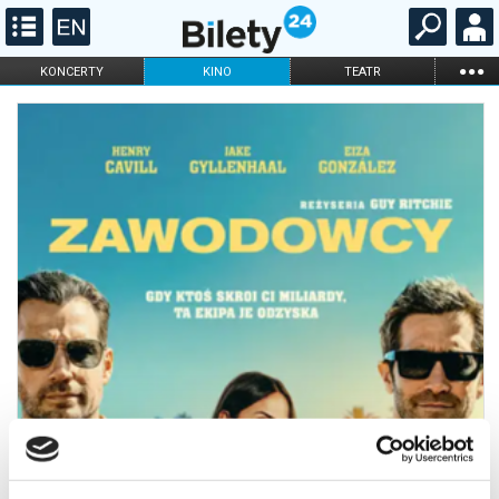
...
KONCERTY
KINO
TEATR
KABARET I
FILHARMONIA
OPERA I BALET
STAND-UP
DLA DZIECI
ONLINE
KARNETY