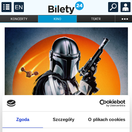
...
KONCERTY
KINO
TEATR
KABARET I
FILHARMONIA
OPERA I BALET
STAND-UP
DLA DZIECI
ONLINE
KARNETY
Zgoda
Szczegóły
O plikach cookies