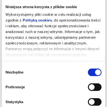
Niniejsza strona korzysta z plików cookie
Wykorzystujemy pliki cookie w celu realizacji usług
zgodnie z
Polityką cookies
, do spersonalizowania treści
i reklam, aby oferować funkcje społecznościowe i
analizować ruch w naszej witrynie. Informacje o tym, jak
korzystasz z naszej witryny, udostępniamy partnerom
społecznościowym, reklamowym i analitycznym.
Partnerzy mogą połączyć te informacje z innymi danymi
otrzymanymi od Ciebie lub uzyskanymi podczas
korzystania z ich usług.
Gwiezdne wojny: Mandalorian i
Wybór
Niezbędne
Grogu ( DUBBING 3D)
zgody
Preferencje
Złowrogie Imperium upadło, a imperialni watażkowie wciąż są
rozproszeni po całej galaktyce. Nowo powstała Nowa Republika,
która stara się chronić wszystko, o co walczyła Rebelia, zwraca się
o pomoc do legendarnego mandaloriańskiego łowcy nagród, Dina
Statystyka
Djarina, i jego młodego ucznia, Grogu.