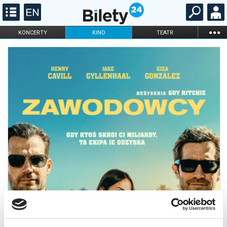
...
KONCERTY
KINO
TEATR
KABARET I
FILHARMONIA
OPERA I BALET
STAND-UP
DLA DZIECI
ONLINE
KARNETY