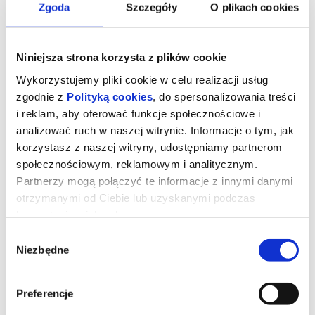
Zgoda
Szczegóły
O plikach cookies
Niniejsza strona korzysta z plików cookie
Wykorzystujemy pliki cookie w celu realizacji usług
zgodnie z
Polityką cookies
, do spersonalizowania treści
i reklam, aby oferować funkcje społecznościowe i
analizować ruch w naszej witrynie. Informacje o tym, jak
korzystasz z naszej witryny, udostępniamy partnerom
społecznościowym, reklamowym i analitycznym.
Partnerzy mogą połączyć te informacje z innymi danymi
otrzymanymi od Ciebie lub uzyskanymi podczas
Zawodowcy (NAPISY 2D)
korzystania z ich usług.
Wybór
Niezbędne
zgody
Rachel, działająca w szarej strefie specjalistka od załatwiania
ekstremalnie trudnych spraw dla wyjątkowo bogatych klientów
otrzymuje zlecenie od grupy nowojorskich inwestorów. Ma
odzyskać dług od mieszkającego na prywatnej wyspie,
Preferencje
dysponującego własną armią miliardera o szemranej reputacji.
Gdy zawodzą cywilizowane metody negocjacji i staje się jasne, że