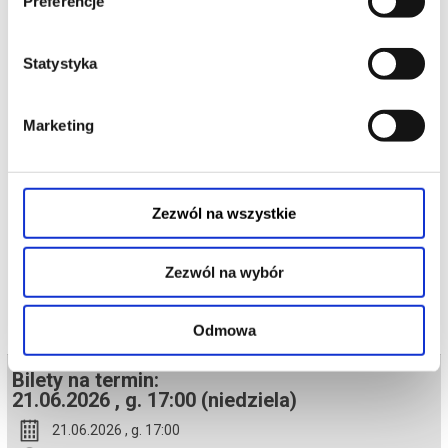
Preferencje
utrzymać swoją pozycję i wpływy, musi znaleźć nową strategię w
obliczu zmieniających się realiów rynku.
W tym momencie jej drogi ponownie krzyżują się z Andy Sachs,
swoją byłą asystentką. To nieoczekiwane spotkanie sprawia, że
znów stają po tej samej stronie. Przed nimi stoi jednak potężna
Statystyka
przeciwniczka: Emily Charlton, która wspięła się na szczyt branży i
jest ambitna, bezwzględna oraz zdeterminowana, by utrzymać
swoją pozycję.
W tej walce, gdzie zawodowa rywalizacja splata się z osobistymi
Marketing
rozliczeniami, zmieniające się zasady świata mody, korporacyjne
intrygi i wojna o reputację sprawiają, że stawka staje się większa
niż kiedykolwiek.
*******
Zezwól na wszystkie
Bezpieczne zakupy w Bilety24. W przypadku odwołania
wydarzenia, gwarantujemy automatyczny zwrot środków
potwierdzony komunikatem wysyłanym na adres e-mail, podany
podczas zakupu.
Zezwól na wybór
Odmowa
Bilety na termin:
21.06.2026 , g. 17:00 (niedziela)
21.06.2026 , g. 17:00