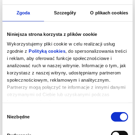
Zgoda
Szczegóły
O plikach cookies
Niniejsza strona korzysta z plików cookie
Wykorzystujemy pliki cookie w celu realizacji usług
zgodnie z
Polityką cookies
, do spersonalizowania treści
i reklam, aby oferować funkcje społecznościowe i
analizować ruch w naszej witrynie. Informacje o tym, jak
korzystasz z naszej witryny, udostępniamy partnerom
społecznościowym, reklamowym i analitycznym.
Diabeł ubiera się u Prady 2
Partnerzy mogą połączyć te informacje z innymi danymi
otrzymanymi od Ciebie lub uzyskanymi podczas
korzystania z ich usług.
Miranda Priestly walczy ze swoją byłą asystentką Emily - a
Wybór
obecnie rywalką na kierowniczym stanowisku - konkurują o
wpływy i przychody z reklam w czasach upadającej prasy
Niezbędne
zgody
papierowej. W czasie, gdy świat prasy tradycyjnej przechodzi
gwałtowną cyfrową transformację, ikona branży mody Miranda
Priestly staje przed najważniejszym momentem swojej kariery
jako redaktorka legendarnego magazynu "Runway". Aby