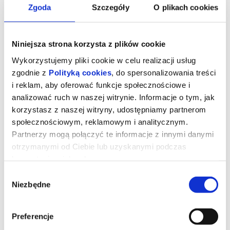
Zgoda
Szczegóły
O plikach cookies
Niniejsza strona korzysta z plików cookie
Wykorzystujemy pliki cookie w celu realizacji usług
zgodnie z
Polityką cookies
, do spersonalizowania treści
i reklam, aby oferować funkcje społecznościowe i
analizować ruch w naszej witrynie. Informacje o tym, jak
korzystasz z naszej witryny, udostępniamy partnerom
społecznościowym, reklamowym i analitycznym.
Partnerzy mogą połączyć te informacje z innymi danymi
Drzewo magii
otrzymanymi od Ciebie lub uzyskanymi podczas
korzystania z ich usług.
Wybór
Współczesna rodzina przeprowadza się na wieś, gdzie dzieci
Niezbędne
zgody
odkrywają magiczne drzewo zamieszkane przez ekscentryczne
istoty. Zostają przeniesione do fantastycznych krain, a
przeżywane tam przygody pomagają im odbudować rodzinne
więzi. Polly i Tim wraz z trójką dzieci to współczesna rodzina,
Preferencje
która staje przed koniecznością przeprowadzenia się na odległą
angielską prowincję. Wkrótce po przyjeździe okazuje się, że