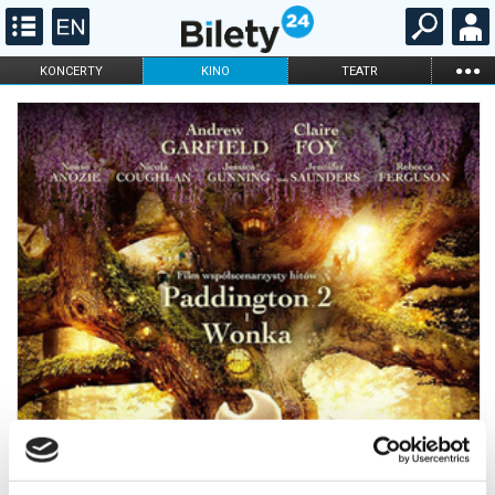
...
KONCERTY
KINO
TEATR
KABARET I
FILHARMONIA
OPERA I BALET
STAND-UP
DLA DZIECI
ONLINE
KARNETY