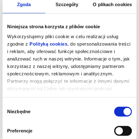
Zgoda
Szczegóły
O plikach cookies
Niniejsza strona korzysta z plików cookie
Wykorzystujemy pliki cookie w celu realizacji usług
zgodnie z
Polityką cookies
, do spersonalizowania treści
i reklam, aby oferować funkcje społecznościowe i
analizować ruch w naszej witrynie. Informacje o tym, jak
korzystasz z naszej witryny, udostępniamy partnerom
społecznościowym, reklamowym i analitycznym.
Partnerzy mogą połączyć te informacje z innymi danymi
Drzewo magii
otrzymanymi od Ciebie lub uzyskanymi podczas
korzystania z ich usług.
Wybór
Współczesna rodzina przeprowadza się na wieś, gdzie dzieci
Niezbędne
zgody
odkrywają magiczne drzewo zamieszkane przez ekscentryczne
istoty. Zostają przeniesione do fantastycznych krain, a
przeżywane tam przygody pomagają im odbudować rodzinne
więzi. Polly i Tim wraz z trójką dzieci to współczesna rodzina,
Preferencje
która staje przed koniecznością przeprowadzenia się na odległą
angielską prowincję. Wkrótce po przyjeździe okazuje się, że