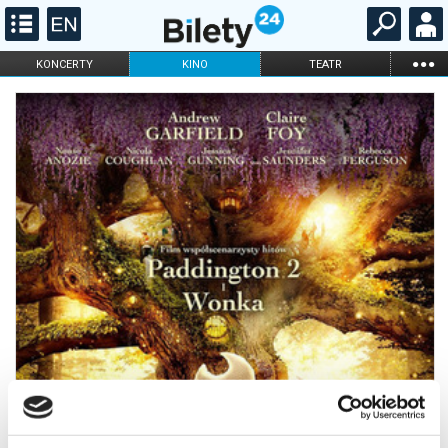
...
KONCERTY
KINO
TEATR
KABARET I
FILHARMONIA
OPERA I BALET
STAND-UP
DLA DZIECI
ONLINE
KARNETY