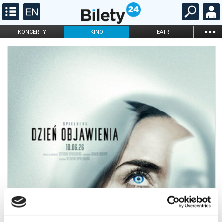
...
KONCERTY
KINO
TEATR
KABARET I
FILHARMONIA
OPERA I BALET
STAND-UP
DLA DZIECI
ONLINE
KARNETY