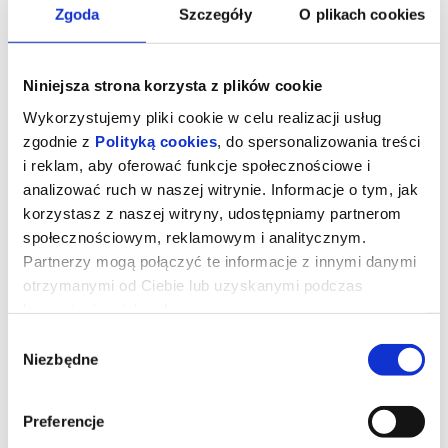
Zgoda
Szczegóły
O plikach cookies
Niniejsza strona korzysta z plików cookie
Wykorzystujemy pliki cookie w celu realizacji usług
zgodnie z
Polityką cookies
, do spersonalizowania treści
i reklam, aby oferować funkcje społecznościowe i
analizować ruch w naszej witrynie. Informacje o tym, jak
korzystasz z naszej witryny, udostępniamy partnerom
społecznościowym, reklamowym i analitycznym.
Partnerzy mogą połączyć te informacje z innymi danymi
Dzień objawienia
otrzymanymi od Ciebie lub uzyskanymi podczas
korzystania z ich usług.
Wybór
Gdybyś dowiedział się, że nie jesteśmy sami, gdyby ktoś ci to
Niezbędne
zgody
pokazał i udowodnił, bałbyś się? Prezenterka pogody (Emily Blunt)
wywołuje panikę i uruchamia falę spekulacji po tym, jak w czasie
transmisji na żywo nagle zaczyna mówić w tajemniczym obcym
języku. Zaczynają się spekulacje o kontakcie z istotami
Preferencje
pozaziemskimi.
Analityk ds. cyberbezpieczeństwa Daniel (Josh O'Connor)