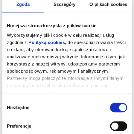
Zgoda
Szczegóły
O plikach cookies
Niniejsza strona korzysta z plików cookie
Wykorzystujemy pliki cookie w celu realizacji usług
zgodnie z
Polityką cookies
, do spersonalizowania treści
i reklam, aby oferować funkcje społecznościowe i
analizować ruch w naszej witrynie. Informacje o tym, jak
korzystasz z naszej witryny, udostępniamy partnerom
społecznościowym, reklamowym i analitycznym.
Partnerzy mogą połączyć te informacje z innymi danymi
Dzień objawienia
otrzymanymi od Ciebie lub uzyskanymi podczas
korzystania z ich usług.
Wybór
Gdybyś dowiedział się, że nie jesteśmy sami, gdyby ktoś ci to
Niezbędne
zgody
pokazał i udowodnił, bałbyś się? Prezenterka pogody (Emily Blunt)
wywołuje panikę i uruchamia falę spekulacji po tym, jak w czasie
transmisji na żywo nagle zaczyna mówić w tajemniczym obcym
języku. Zaczynają się spekulacje o kontakcie z istotami
Preferencje
pozaziemskimi.
Analityk ds. cyberbezpieczeństwa Daniel (Josh O'Connor)