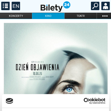
...
KONCERTY
KINO
TEATR
KABARET I
FILHARMONIA
OPERA I BALET
STAND-UP
DLA DZIECI
ONLINE
KARNETY