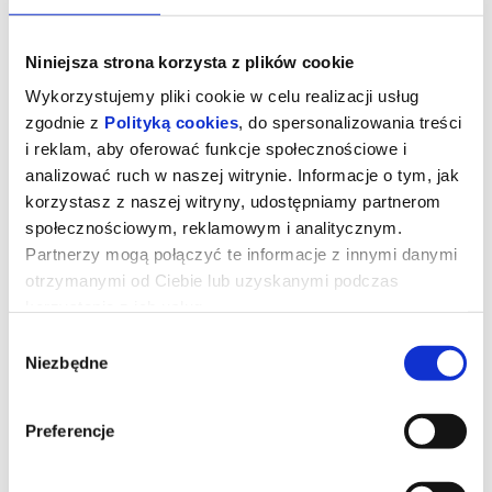
Niniejsza strona korzysta z plików cookie
Wykorzystujemy pliki cookie w celu realizacji usług
zgodnie z
Polityką cookies
, do spersonalizowania treści
i reklam, aby oferować funkcje społecznościowe i
analizować ruch w naszej witrynie. Informacje o tym, jak
korzystasz z naszej witryny, udostępniamy partnerom
społecznościowym, reklamowym i analitycznym.
Partnerzy mogą połączyć te informacje z innymi danymi
otrzymanymi od Ciebie lub uzyskanymi podczas
korzystania z ich usług.
Niesamowita historia Mumbo
Jumbo
Wybór
Niezbędne
zgody
Mumbo Jumbo w magiczny sposób wyrasta do gigantycznych
Preferencje
rozmiarów. Teraz, wraz z trójką przyjaciół, musi wyruszyć w
niebezpieczną podróż, by odnaleźć straszną czarownicę, która
przywróci go do normalnego rozmiaru. Kiedy Mumbo Jumbo
magicznie urósł do gigantycznych rozmiarów, musi wyruszyć w