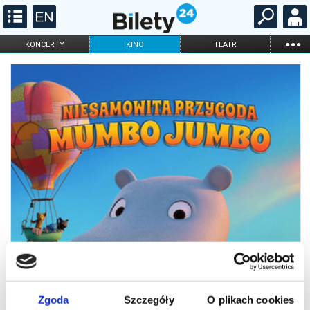
...
KONCERTY
KINO
TEATR
KABARET I
FILHARMONIA
OPERA I BALET
STAND-UP
DLA DZIECI
ONLINE
KARNETY
Zgoda
Szczegóły
O plikach cookies