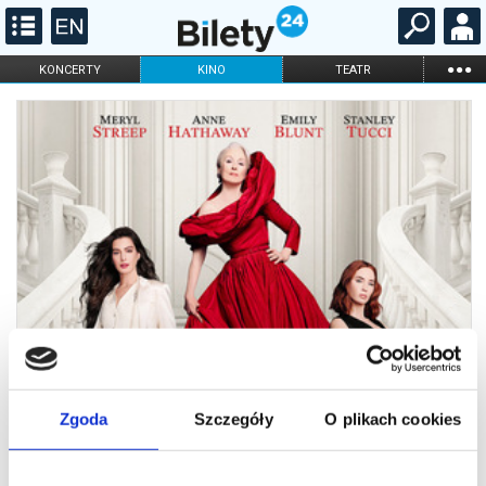
...
KONCERTY
KINO
TEATR
KABARET I
FILHARMONIA
OPERA I BALET
STAND-UP
DLA DZIECI
ONLINE
KARNETY
Zgoda
Szczegóły
O plikach cookies