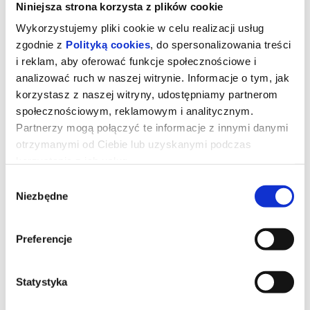
Niniejsza strona korzysta z plików cookie
Wykorzystujemy pliki cookie w celu realizacji usług
zgodnie z
Polityką cookies
, do spersonalizowania treści
i reklam, aby oferować funkcje społecznościowe i
analizować ruch w naszej witrynie. Informacje o tym, jak
korzystasz z naszej witryny, udostępniamy partnerom
społecznościowym, reklamowym i analitycznym.
Partnerzy mogą połączyć te informacje z innymi danymi
otrzymanymi od Ciebie lub uzyskanymi podczas
korzystania z ich usług.
Wybór
Diabeł ubiera się u Prady 2
Niezbędne
zgody
Preferencje
Miranda Priestly walczy ze swoją byłą asystentką Emily - a
obecnie rywalką na kierowniczym stanowisku - konkurują o
wpływy i przychody z reklam w czasach upadającej prasy
papierowej.
Statystyka
*******