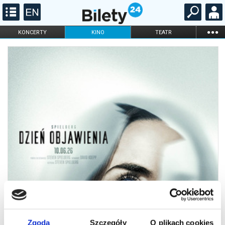
...
KONCERTY
KINO
TEATR
KABARET I
FILHARMONIA
OPERA I BALET
STAND-UP
DLA DZIECI
ONLINE
KARNETY
Zgoda
Szczegóły
O plikach cookies