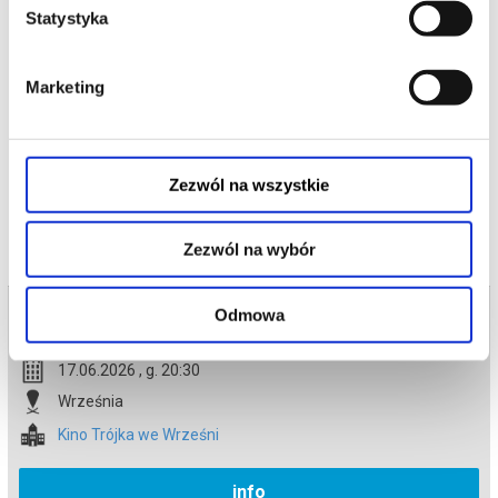
Statystyka
Gdybyś dowiedział się, że nie jesteśmy sami, gdyby ktoś ci to
pokazał i udowodnił, bałbyś się?
Marketing
*******
Bezpieczne zakupy w Bilety24. W przypadku odwołania
wydarzenia, gwarantujemy automatyczny zwrot środków
potwierdzony komunikatem wysyłanym na adres e-mail, podany
podczas zakupu.
Zezwól na wszystkie
Zezwól na wybór
Bilety na termin:
Odmowa
17.06.2026 , g. 20:30 (środa)
17.06.2026 , g. 20:30
Września
Kino Trójka we Wrześni
info