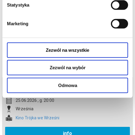
Statystyka
Gdybyś dowiedział się, że nie jesteśmy sami, gdyby ktoś ci to
pokazał i udowodnił, bałbyś się?
Marketing
*******
Bezpieczne zakupy w Bilety24. W przypadku odwołania
wydarzenia, gwarantujemy automatyczny zwrot środków
potwierdzony komunikatem wysyłanym na adres e-mail, podany
podczas zakupu.
Zezwól na wszystkie
Zezwól na wybór
Bilety na termin:
Odmowa
25.06.2026 , g. 20:00 (czwartek)
25.06.2026 , g. 20:00
Września
Kino Trójka we Wrześni
info