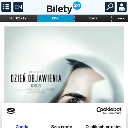
...
KONCERTY
KINO
TEATR
KABARET I
FILHARMONIA
OPERA I BALET
STAND-UP
DLA DZIECI
ONLINE
KARNETY
Zgoda
Szczegóły
O plikach cookies