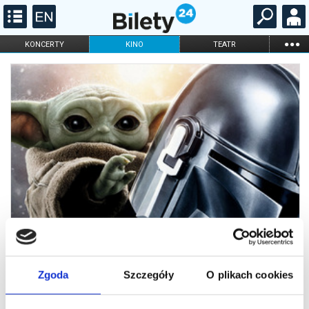
...
KONCERTY
KINO
TEATR
KABARET I
FILHARMONIA
OPERA I BALET
STAND-UP
DLA DZIECI
ONLINE
KARNETY
Zgoda
Szczegóły
O plikach cookies