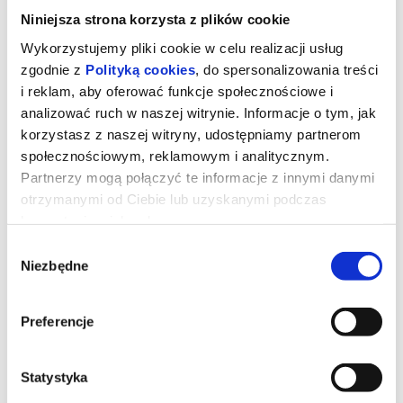
Niniejsza strona korzysta z plików cookie
Wykorzystujemy pliki cookie w celu realizacji usług
zgodnie z
Polityką cookies
, do spersonalizowania treści
i reklam, aby oferować funkcje społecznościowe i
analizować ruch w naszej witrynie. Informacje o tym, jak
korzystasz z naszej witryny, udostępniamy partnerom
społecznościowym, reklamowym i analitycznym.
Partnerzy mogą połączyć te informacje z innymi danymi
otrzymanymi od Ciebie lub uzyskanymi podczas
korzystania z ich usług.
Wybór
Gwiezdne wojny: Mandalorian i
Niezbędne
zgody
Grogu 2D dubbing
Preferencje
Imperium upadło, a Nowa Republika, która stara się chronić
wszystko, o co walczyła Rebelia, zwraca się o pomoc do
legendarnego mandaloriańskiego łowcy nagród, Dina Djarina, i
Statystyka
jego młodego ucznia, Grogu.